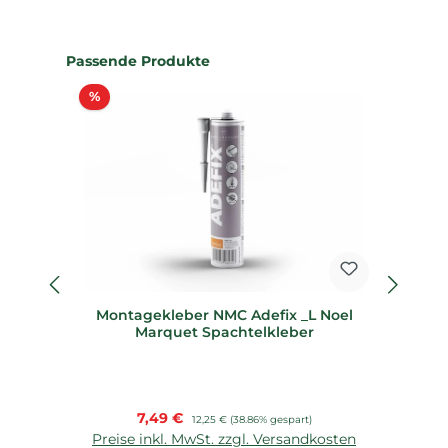
Produktgalerie überspringen
Passende Produkte
Rabatt
%
%
Montagekleber NMC Adefix _L Noel
De
Marquet Spachtelkleber
Verkaufspreis:
7,49 €
Regulärer Preis:
12,25 €
(38.86% gespart)
Preise inkl. MwSt. zzgl. Versandkosten
P