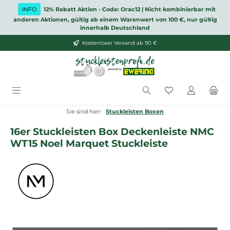
Zum Hauptinhalt springen
INFO
12% Rabatt Aktion - Code: Orac12 | Nicht kombinierbar mit
anderen Aktionen, gültig ab einem Warenwert von 100 €, nur gültig
innerhalb Deutschland
Kostenloser Versand ab 90 €
Du hast 0 Produ
Sie sind hier:
Stuckleisten Boxen
16er Stuckleisten Box Deckenleiste NMC
WT15 Noel Marquet Stuckleiste