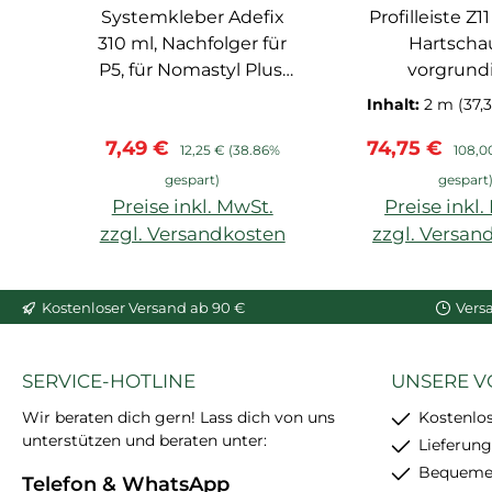
Systemkleber Adefix
Spachtelkleber
Profilleiste Z1
310 ml, Nachfolger für
Hartscha
P5, für Nomastyl Plus,
vorgrundi
Arstyl, Wallstyl, Balken,
Verbindun
Inhalt:
2 m
(37,
hoher Weißgrad,
Zapfentechn
Verkaufspreis:
Regulärer Preis:
Verkaufsprei
Regulä
7,49 €
74,75 €
starke
12,25 €
(38.86%
108,0
Anfangshaftung,
gespart)
gespart
feinkörnig, schleif- und
Preise inkl. MwSt.
Preise inkl
überstreichbar, enthält
zzgl. Versandkosten
zzgl. Versan
24 Stück
In den Warenkorb
Kostenloser Versand ab 90 €
Vers
SERVICE-HOTLINE
UNSERE V
Wir beraten dich gern! Lass dich von uns
Kostenlo
unterstützen und beraten unter:
Lieferung
Bequemer
Telefon & WhatsApp