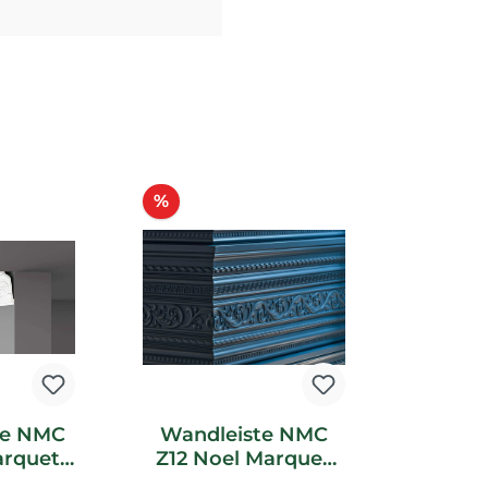
Rabatt
%
te NMC
Wandleiste NMC
arquet
Z12 Noel Marquet
ste
Stuckleiste