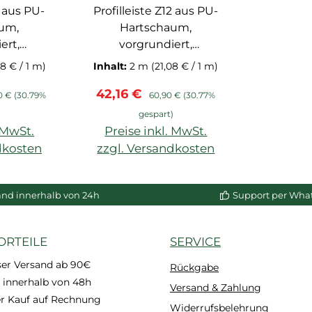
1 aus PU-
Profilleiste Z12 aus PU-
um,
Hartschaum,
ert,
vorgrundiert,
g mit
Verbindung mit
38 € / 1 m)
Inhalt:
2 m
(21,08 € / 1 m)
ik NMC
Zapfentechnik NMC
s:
rer Preis:
Verkaufspreis:
Regulärer Preis:
42,16 €
0 €
(30.79%
60,90 €
(30.77%
)
gespart)
. MwSt.
Preise inkl. MwSt.
dkosten
zzgl. Versandkosten
and innerhalb von 24h
Support per Wha
ORTEILE
SERVICE
ser Versand ab 90€
Rückgabe
 innerhalb von 48h
Versand & Zahlung
 Kauf auf Rechnung
Widerrufsbelehrung