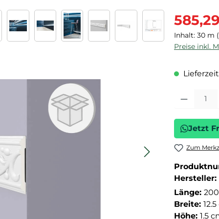
Verkaufspre
585,2
Inhalt:
30 m
Preise inkl. 
Lieferzeit
Produkt Anza
Jetzt F
Zum Merkze
Produktn
Hersteller:
Länge:
200
Breite:
12.
Höhe:
1.5 