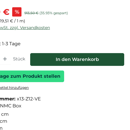
is:
9 €
%
Regulärer Preis:
913,50 €
(35.93% gespart)
(19,51 € / 1 m)
MwSt. zzgl. Versandkosten
: 1-3 Tage
hl: Gib den gewünschten Wert ein oder benutze die Schaltfläche
Stück
In den Warenkorb
rage zum Produkt stellen
ttel hinzufügen
ummer:
x13-Z12-VE
NMC Box
 cm
5 cm
cm