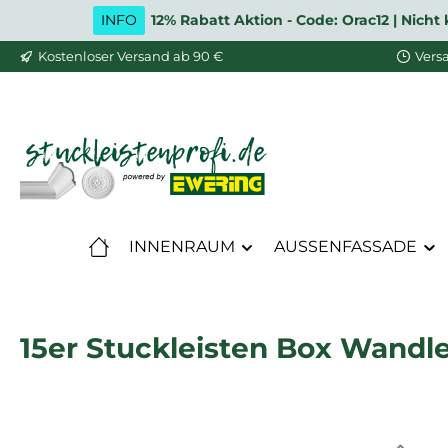
INFO
12% Rabatt Aktion - Code: Orac12 | Nic
m Hauptinhalt springen
Zur Suche springen
Zur Hauptnavigation springen
Kostenloser Versand ab 90 €
Vers
INNENRAUM
AUSSENFASSADE
15er Stuckleisten Box Wandl