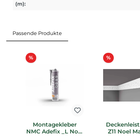
(m):
Passende Produkte
Produktgalerie überspringen
Rabatt
Rabatt
%
%
Montagekleber
Deckenleis
NMC Adefix _L Noel
Z11 Noel M
Marquet
Stucklei