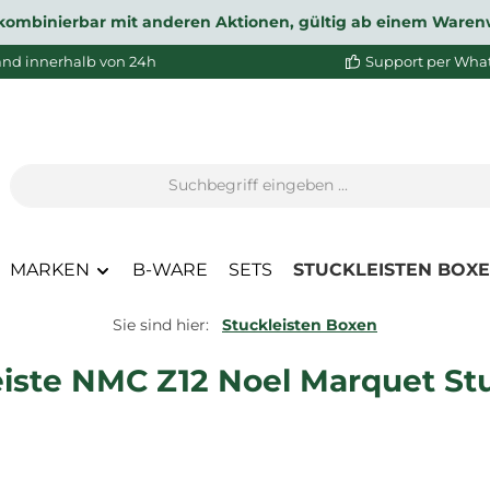
ht kombinierbar mit anderen Aktionen, gültig ab einem Waren
and innerhalb von 24h
Support per Wha
MARKEN
B-WARE
SETS
STUCKLEISTEN BOX
Sie sind hier:
Stuckleisten Boxen
eiste NMC Z12 Noel Marquet Stu