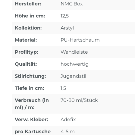
Hersteller:
NMC Box
Höhe in cm:
12,5
Kollektion:
Arstyl
Material:
PU-Hartschaum
Profiltyp:
Wandleiste
Qualität:
hochwertig
Stilrichtung:
Jugendstil
Tiefe in cm:
1,5
Verbrauch (in
70-80 ml/Stück
ml) / m:
Verw. Kleber:
Adefix
pro Kartusche
4-5 m