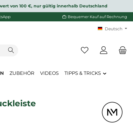
wert von 100 €, nur gültig innerhalb Deutschland
tsApp
Bequemer Kauf auf Rechnung
Deutsch
Du hast 0 Produkte a
EN
ZUBEHÖR
VIDEOS
TIPPS & TRICKS
ckleiste