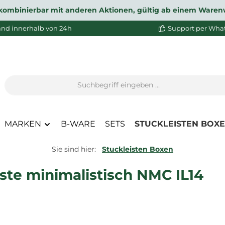
ht kombinierbar mit anderen Aktionen, gültig ab einem Waren
and innerhalb von 24h
Support per Wha
MARKEN
B-WARE
SETS
STUCKLEISTEN BOX
Sie sind hier:
Stuckleisten Boxen
iste minimalistisch NMC IL14