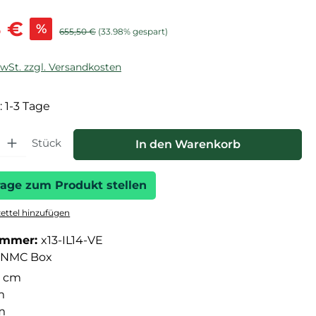
is:
3 €
%
Regulärer Preis:
655,50 €
(33.98% gespart)
MwSt. zzgl. Versandkosten
: 1-3 Tage
hl: Gib den gewünschten Wert ein oder benutze die Schaltfläche
Stück
In den Warenkorb
rage zum Produkt stellen
ttel hinzufügen
ummer:
x13-IL14-VE
NMC Box
 cm
m
m