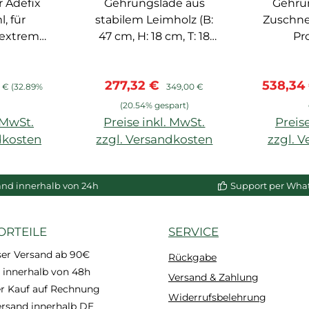
 Adefix
ör
Gehrungslade aus
Gehru
Z
, für
stabilem Leimholz (B:
Zuschn
 extrem
47 cm, H: 18 cm, T: 18
Pro
, Stöße
cm)
Adefix
s:
ärer Preis:
Verkaufspreis:
Regulärer Preis:
Verkauf
277,32 €
538,34
chtel
9 €
(32.89%
349,00 €
hnell
)
(20.54% gespart)
nd
. MwSt.
Preise inkl. MwSt.
Preise
dkosten
zzgl. Versandkosten
zzgl. 
enkorb
In den Warenkorb
In de
and innerhalb von 24h
Support per Wha
ORTEILE
SERVICE
ser Versand ab 90€
Rückgabe
 innerhalb von 48h
Versand & Zahlung
 Kauf auf Rechnung
Widerrufsbelehrung
ersand innerhalb DE