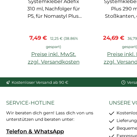
Systemkleber Adefix
Spachtelkleber
Systemkleber
Zubeh
310 ml, Nachfolger für
Plus 290 ml
P5, für Nomastyl Plus,
Stoßkanten,
Arstyl, Wallstyl, Balken,
große Profile
hoher Weißgrad,
müssen mit 
Verkaufspreis:
Regulärer Preis:
Verkaufsprei
Regul
7,49 €
24,69 €
starke
nachgespa
12,25 €
(38.86%
36,7
Anfangshaftung,
werden, sc
gespart)
gespart
feinkörnig, schleif- und
trockne
Preise inkl. MwSt.
Preise inkl
überstreichbar, enthält
zzgl. Versandkosten
zzgl. Versan
24 Stück
In den Warenkorb
In den War
Kostenloser Versand ab 90 €
Vers
SERVICE-HOTLINE
UNSERE V
Wir beraten dich gern! Lass dich von uns
Kostenlo
unterstützen und beraten unter:
Lieferung
Bequemer
Telefon & WhatsApp
Expressv