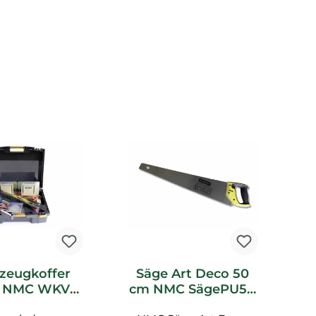
tt
zeugkoffer
Säge Art Deco 50
o NMC WKV
cm NMC SägePU50
l Marquet
Noel Marquet