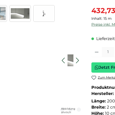
Verkaufspre
432,7
Inhalt:
15 m
Preise inkl. 
Lieferzeit
Produkt Anza
Jetzt F
Zum Merkze
Produktn
Hersteller:
Länge:
200
Breite:
2 c
Abbildung
ähnlich
Höhe:
10 c