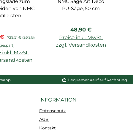
ngslade zum
ubehör
NMC Säge Art Deco
Zubehör
eiden von NMC
PU-Säge, 50 cm
filleisten
Regulärer Preis:
48,90 €
spreis:
Regulärer Preis:
 €
Preise inkl. MwSt.
729,51 €
(26.21%
zzgl. Versandkosten
gespart)
 inkl. MwSt.
In den Warenkorb
Versandkosten
n Warenkorb
tsApp
Bequemer Kauf auf Rechnung
INFORMATION
Datenschutz
AGB
Kontakt