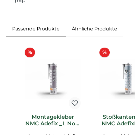
(m):
Passende Produkte
Ähnliche Produkte
Produktgalerie überspringen
Rabatt
Rabatt
%
%
Montagekleber
Stoßkanten
NMC Adefix _L Noel
NMC Adefix
Marquet
Noel Mar