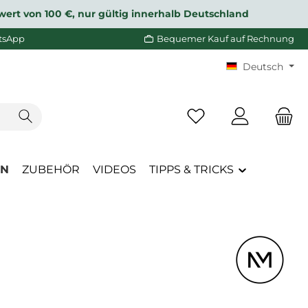
wert von 100 €, nur gültig innerhalb Deutschland
tsApp
Bequemer Kauf auf Rechnung
Deutsch
Du hast 0 Produkte a
EN
ZUBEHÖR
VIDEOS
TIPPS & TRICKS