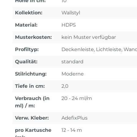
Höhe in cm:
10
Kollektion:
Wallstyl
Material:
HDPS
Musterkosten:
kein Muster verfügbar
Profiltyp:
Deckenleiste, Lichtleiste, Wand
Qualität:
standard
Stilrichtung:
Moderne
Tiefe in cm:
2,0
Verbrauch (in
20 - 24 ml/m
ml) / m:
Verw. Kleber:
AdefixPlus
pro Kartusche
12 - 14 m