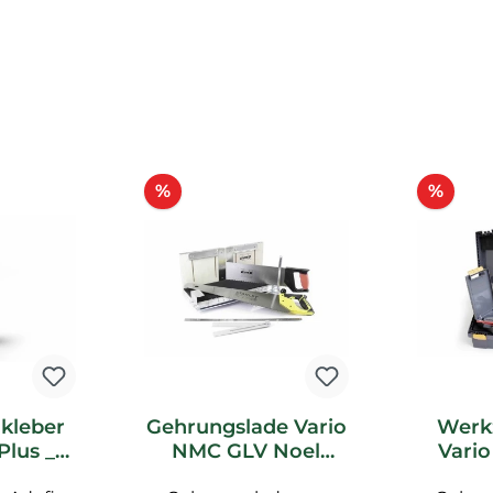
Rabatt
Raba
%
%
kleber
Gehrungslade Vario
Werk
Plus _L
NMC GLV Noel
Vari
quet
Marquet Zubehör
Noe