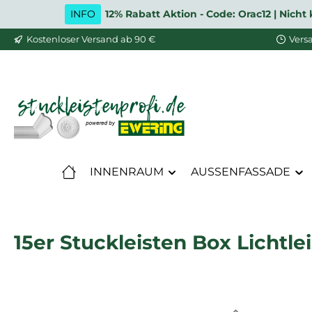
INFO
12% Rabatt Aktion - Code: Orac12 | Nic
m Hauptinhalt springen
Zur Suche springen
Zur Hauptnavigation springen
Kostenloser Versand ab 90 €
Vers
INNENRAUM
AUSSENFASSADE
15er Stuckleisten Box Lichtle