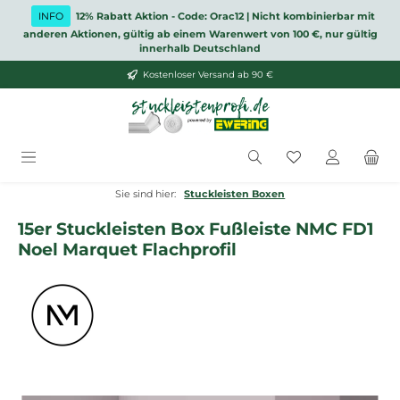
Zum Hauptinhalt springen
INFO
12% Rabatt Aktion - Code: Orac12 | Nicht kombinierbar mit
anderen Aktionen, gültig ab einem Warenwert von 100 €, nur gültig
innerhalb Deutschland
Kostenloser Versand ab 90 €
Du hast 0 Produ
Sie sind hier:
Stuckleisten Boxen
15er Stuckleisten Box Fußleiste NMC FD1
Noel Marquet Flachprofil