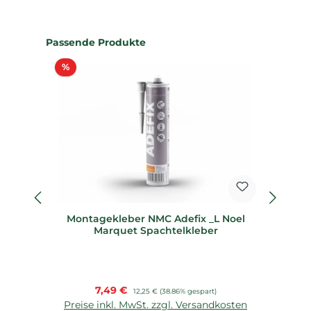
Produktgalerie überspringen
Passende Produkte
Rabatt
%
%
Montagekleber NMC Adefix _L Noel
Marquet Spachtelkleber
Verkaufspreis:
7,49 €
Regulärer Preis:
12,25 €
(38.86% gespart)
Preise inkl. MwSt. zzgl. Versandkosten
P