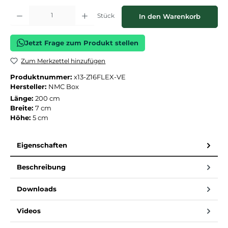
Produkt Anzahl: Gib den gewünschten Wert ein oder benutze die Schaltflächen
Stück
In den Warenkorb
Jetzt Frage zum Produkt stellen
Zum Merkzettel hinzufügen
Produktnummer:
x13-Z16FLEX-VE
Hersteller:
NMC Box
Länge:
200 cm
Breite:
7 cm
Höhe:
5 cm
Eigenschaften
Beschreibung
Downloads
Videos