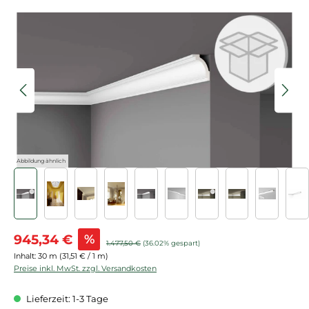
Bildergalerie überspringen
Abbildung ähnlich
Verkaufspreis:
945,34 €
%
Regulärer Preis:
1.477,50 €
(36.02% gespart)
Inhalt:
30 m
(31,51 € / 1 m)
Preise inkl. MwSt. zzgl. Versandkosten
Lieferzeit: 1-3 Tage