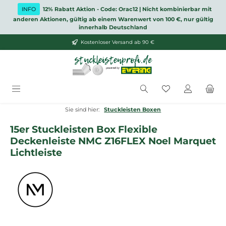
Zum Hauptinhalt springen
INFO
12% Rabatt Aktion - Code: Orac12 | Nicht kombinierbar mit
anderen Aktionen, gültig ab einem Warenwert von 100 €, nur gültig
innerhalb Deutschland
Kostenloser Versand ab 90 €
Du hast 0 Produ
Sie sind hier:
Stuckleisten Boxen
15er Stuckleisten Box Flexible
Deckenleiste NMC Z16FLEX Noel Marquet
Lichtleiste