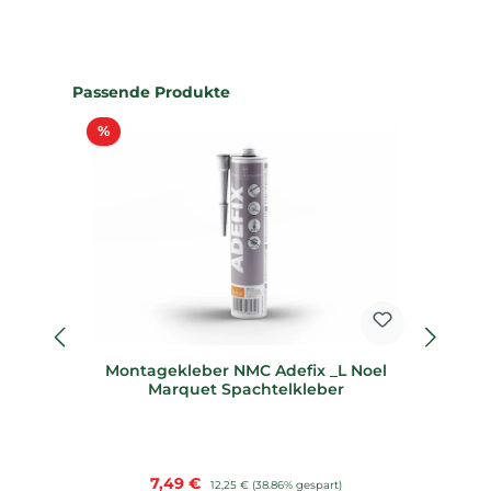
Produktgalerie überspringen
Passende Produkte
Rabatt
%
%
Montagekleber NMC Adefix _L Noel
D
Marquet Spachtelkleber
Verkaufspreis:
7,49 €
Regulärer Preis:
12,25 €
(38.86% gespart)