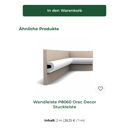
In den Warenkorb
Produktgalerie überspringen
Ähnliche Produkte
Wandleiste P8060 Orac Decor
Stuckleiste
Inhalt:
2 m
(28,35 € / 1 m)