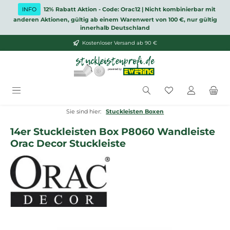
Zum Hauptinhalt springen
INFO
12% Rabatt Aktion - Code: Orac12 | Nicht kombinierbar mit
anderen Aktionen, gültig ab einem Warenwert von 100 €, nur gültig
innerhalb Deutschland
Kostenloser Versand ab 90 €
Du hast 0 Produ
Sie sind hier:
Stuckleisten Boxen
14er Stuckleisten Box P8060 Wandleiste
Orac Decor Stuckleiste