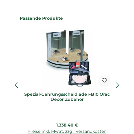
Produktgalerie überspringen
Passende Produkte
Spezial-Gehrungsscheidlade FB10 Orac
Sp
Decor Zubehör
Regulärer Preis:
1.338,40 €
Preise inkl. MwSt. zzgl. Versandkosten
P