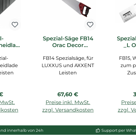
l-
Spezial-Säge FB14
Spezia
heidlad
Orac Decor
_L O
c Decor
Zubehör
Z
ial-
ör
FB14 Spezialsäge, für
FB15, 
eidlade
LUXXUS und AXXENT
zum p
eisten
Leisten
Zu
rer Preis:
Regulärer Preis:
R
 €
67,60 €
. MwSt.
Preise inkl. MwSt.
Preise
dkosten
zzgl. Versandkosten
zzgl. 
enkorb
In den Warenkorb
In de
and innerhalb von 24h
Support per Wha