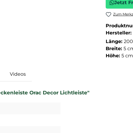
Jetzt F
Zum Merkze
Produktn
Hersteller:
Länge:
200
Breite:
5 c
Höhe:
5 cm
Videos
ckenleiste Orac Decor Lichtleiste"