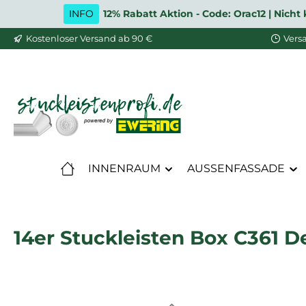
INFO
12% Rabatt Aktion - Code: Orac12 | Nic
m Hauptinhalt springen
Zur Suche springen
Zur Hauptnavigation springen
Kostenloser Versand ab 90 €
Vers
INNENRAUM
AUSSENFASSADE
14er Stuckleisten Box C361 D