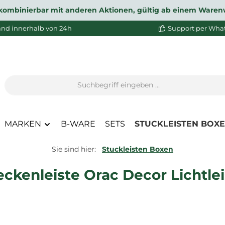
ht kombinierbar mit anderen Aktionen, gültig ab einem Waren
and innerhalb von 24h
Support per Wha
MARKEN
B-WARE
SETS
STUCKLEISTEN BOX
Sie sind hier:
Stuckleisten Boxen
eckenleiste Orac Decor Lichtlei