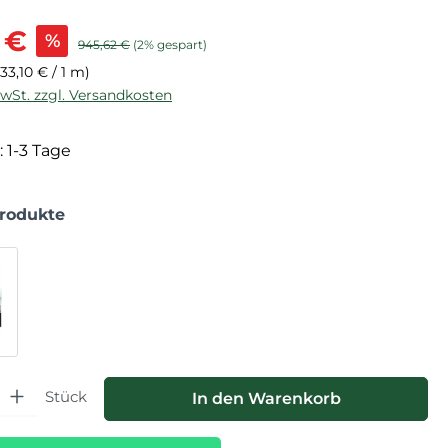
is:
 €
%
Regulärer Preis:
945,62 €
(2% gespart)
(33,10 € / 1 m)
MwSt. zzgl. Versandkosten
: 1-3 Tage
Produkte
hl: Gib den gewünschten Wert ein oder benutze die Schaltfläche
Stück
In den Warenkorb