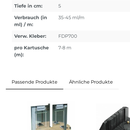
Tiefe in cm:
5
Verbrauch (in
35-45 ml/m
ml) / m:
Verw. Kleber:
FDP700
pro Kartusche
7-8 m
(m):
Passende Produkte
Ähnliche Produkte
Produktgalerie überspringen