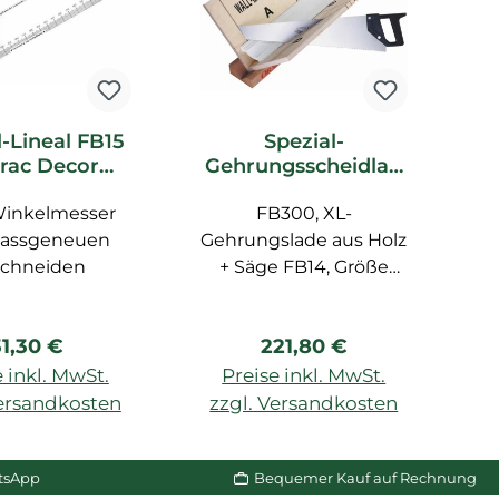
l-Lineal FB15
Spezial-
rac Decor
Gehrungsscheidlad
F
ubehör
e FB300 Orac Decor
Winkelmesser
FB300, XL-
Zubehör
assgeneuen
Gehrungslade aus Holz
schneiden
+ Säge FB14, Größe
Un
max. 29,1 cm
egulärer Preis:
Regulärer Preis:
31,30 €
221,80 €
B
 inkl. MwSt.
Preise inkl. MwSt.
ml
Versandkosten
zzgl. Versandkosten
z
W
n Warenkorb
In den Warenkorb
p
tsApp
Bequemer Kauf auf Rechnung