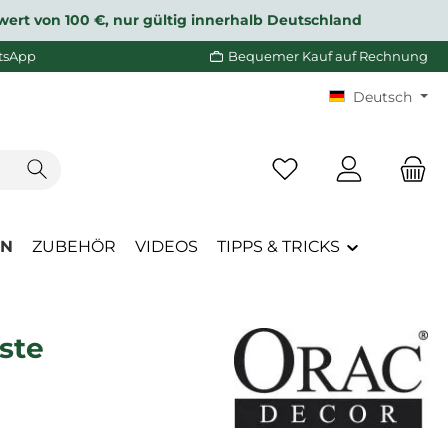
wert von 100 €, nur gültig innerhalb Deutschland
tsApp
Bequemer Kauf auf Rechnung
Deutsch
Du hast 0 Produkte a
EN
ZUBEHÖR
VIDEOS
TIPPS & TRICKS
ste