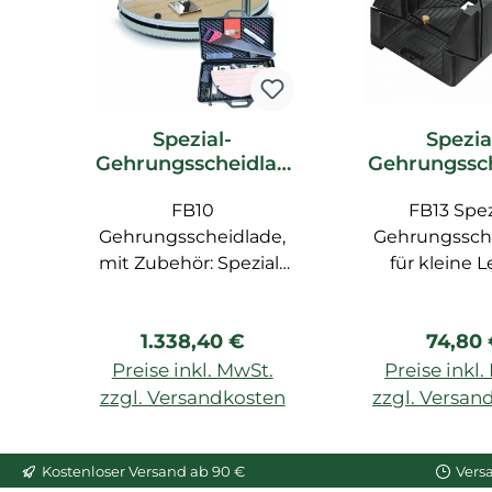
Spezial-
Spezia
Gehrungsscheidlad
Gehrungssc
e FB10 Orac Decor
e FB13 Ora
Zubehör
FB10
FB13 Spez
Zubeh
Gehrungsscheidlade,
Gehrungssch
mit Zubehör: Spezial-
für kleine L
Säge FB14, Zollstock,
Bleistift, Spezial-Lineal
Regulärer Preis:
Regulä
1.338,40 €
74,80
FB15
Preise inkl. MwSt.
Preise inkl
zzgl. Versandkosten
zzgl. Versan
In den Warenkorb
In den War
Kostenloser Versand ab 90 €
Vers