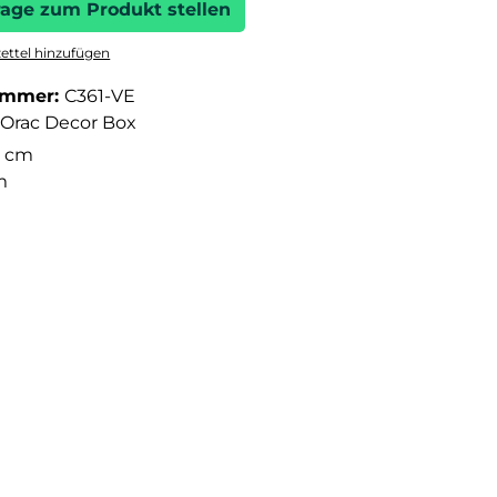
rage zum Produkt stellen
ttel hinzufügen
ummer:
C361-VE
Orac Decor Box
 cm
m