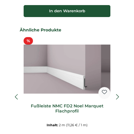
In den Warenkorb
Produktgalerie überspringen
Ähnliche Produkte
Rabatt
%
%
fl
Fußleiste NMC FD2 Noel Marquet
F
Flachprofil
Inhalt:
2 m
(11,26 € / 1 m)