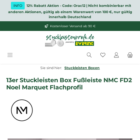
Zum Hauptinhalt springen
INFO
12% Rabatt Aktion - Code: Orac12 | Nicht kombinierbar mit
anderen Aktionen, gültig ab einem Warenwert von 100 €, nur gültig
innerhalb Deutschland
Kostenloser Versand ab 90 €
Du hast 0 Produ
Sie sind hier:
Stuckleisten Boxen
13er Stuckleisten Box Fußleiste NMC FD2
Noel Marquet Flachprofil