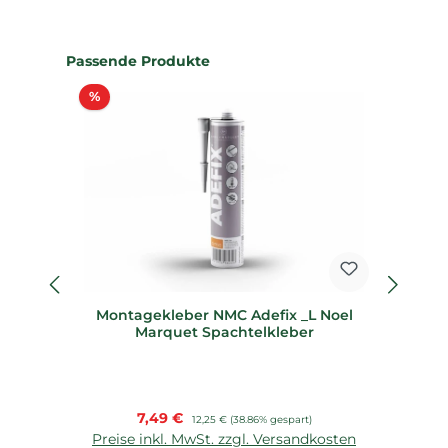
Produktgalerie überspringen
Passende Produkte
Rabatt
%
%
Montagekleber NMC Adefix _L Noel
S
Marquet Spachtelkleber
Verkaufspreis:
7,49 €
Regulärer Preis:
12,25 €
(38.86% gespart)
Preise inkl. MwSt. zzgl. Versandkosten
P