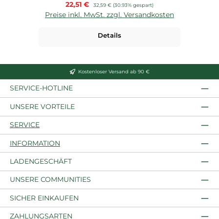
Verkaufspreis:
22,51 €
Regulärer Preis:
32,59 €
(30.93% gespart)
Preise inkl. MwSt. zzgl. Versandkosten
P
Details
Kostenloser Versand ab 90 €
SERVICE-HOTLINE
UNSERE VORTEILE
SERVICE
INFORMATION
LADENGESCHÄFT
UNSERE COMMUNITIES
SICHER EINKAUFEN
ZAHLUNGSARTEN