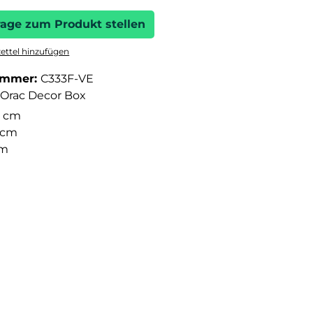
rage zum Produkt stellen
ttel hinzufügen
ummer:
C333F-VE
Orac Decor Box
 cm
2 cm
cm