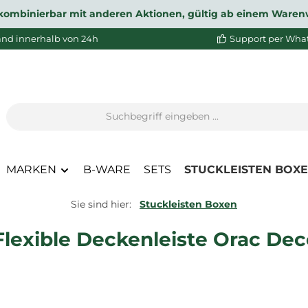
ht kombinierbar mit anderen Aktionen, gültig ab einem Waren
and innerhalb von 24h
Support per Wha
MARKEN
B-WARE
SETS
STUCKLEISTEN BOX
Sie sind hier:
Stuckleisten Boxen
Flexible Deckenleiste Orac Dec