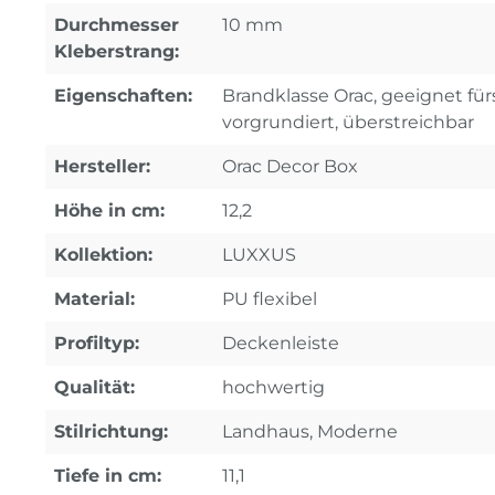
Durchmesser
10 mm
Kleberstrang:
Eigenschaften:
Brandklasse Orac, geeignet fürs
vorgrundiert, überstreichbar
Hersteller:
Orac Decor Box
Höhe in cm:
12,2
Kollektion:
LUXXUS
Material:
PU flexibel
Profiltyp:
Deckenleiste
Qualität:
hochwertig
Stilrichtung:
Landhaus, Moderne
Tiefe in cm:
11,1