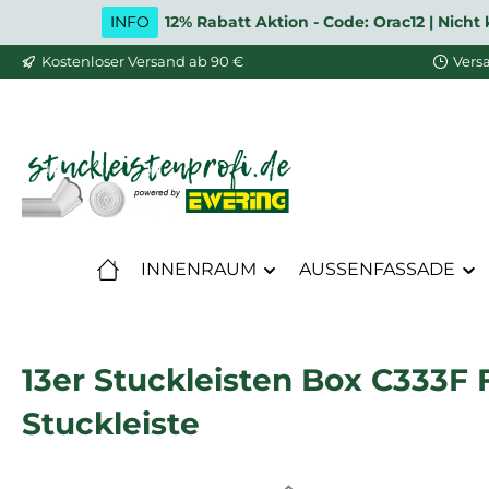
INFO
12% Rabatt Aktion - Code: Orac12 | Nic
m Hauptinhalt springen
Zur Suche springen
Zur Hauptnavigation springen
Kostenloser Versand ab 90 €
Vers
INNENRAUM
AUSSENFASSADE
13er Stuckleisten Box C333F 
Stuckleiste