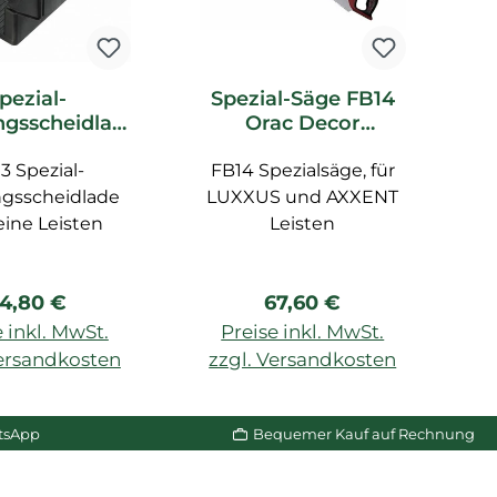
pezial-
Spezial-Säge FB14
S
gsscheidlad
Orac Decor
 Orac Decor
Zubehör
3 Spezial-
ubehör
FB14 Spezialsäge, für
gsscheidlade
LUXXUS und AXXENT
leine Leisten
Leisten
egulärer Preis:
Regulärer Preis:
4,80 €
67,60 €
 inkl. MwSt.
Preise inkl. MwSt.
Versandkosten
zzgl. Versandkosten
z
n Warenkorb
In den Warenkorb
tsApp
Bequemer Kauf auf Rechnung