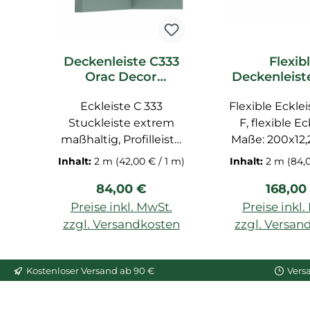
Deckenleiste C333
Flexib
Orac Decor
Deckenleist
Stuckleiste
Orac De
Eckleiste C 333
Flexible Ecklei
Stucklei
Stuckleiste extrem
F, flexible Ec
maßhaltig, Profilleiste
Maße: 200x12,2
für Decke
Stuckleiste, Pr
Inhalt:
2 m
(42,00 € / 1 m)
Inhalt:
2 m
(84,
vorgrundiert, Zierleiste
für Dec
Regulärer Preis:
Regulär
84,00 €
168,00
aus Polyurethan-
vorgrundiert, Z
Hartschaum, Maße:
aus flexi
Preise inkl. MwSt.
Preise inkl
200x12,2x11,1 cm
Polyurethan
zzgl. Versandkosten
zzgl. Versan
Der flexible
In den War
dieser Leiste
Kostenloser Versand ab 90 €
Vers
cm.