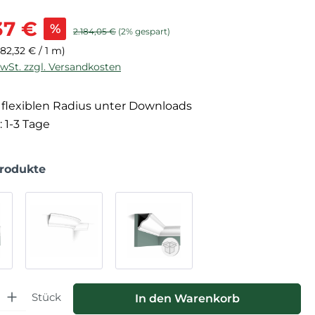
is:
37 €
%
Regulärer Preis:
2.184,05 €
(2% gespart)
(82,32 € / 1 m)
MwSt. zzgl. Versandkosten
flexiblen Radius unter Downloads
: 1-3 Tage
Produkte
hl: Gib den gewünschten Wert ein oder benutze die Schaltfläche
Stück
In den Warenkorb