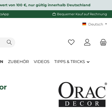
wert von 100 €, nur gültig innerhalb Deutschland
tsApp
Bequemer Kauf auf Rechnung
Deutsch
Du hast 0 Produkte a
EN
ZUBEHÖR
VIDEOS
TIPPS & TRICKS
or