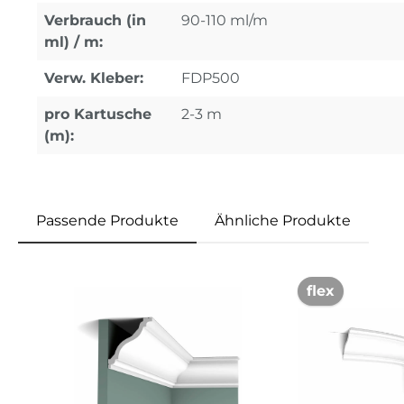
Verbrauch (in
90-110 ml/m
ml) / m:
Verw. Kleber:
FDP500
pro Kartusche
2-3 m
(m):
Passende Produkte
Ähnliche Produkte
Produktgalerie überspringen
flex