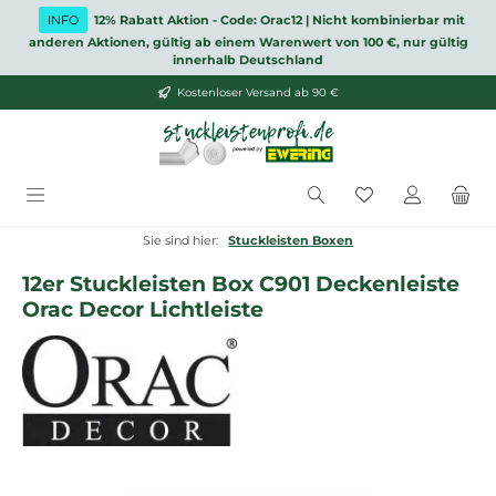
Zum Hauptinhalt springen
INFO
12% Rabatt Aktion - Code: Orac12 | Nicht kombinierbar mit
anderen Aktionen, gültig ab einem Warenwert von 100 €, nur gültig
innerhalb Deutschland
Kostenloser Versand ab 90 €
Du hast 0 Produ
Sie sind hier:
Stuckleisten Boxen
12er Stuckleisten Box C901 Deckenleiste
Orac Decor Lichtleiste