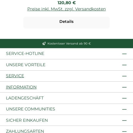
Regulärer Preis:
120,80 €
Preise inkl. MwSt. zzgl. Versandkosten
P
Details
Kostenloser Versand ab 90 €
SERVICE-HOTLINE
UNSERE VORTEILE
SERVICE
INFORMATION
LADENGESCHÄFT
UNSERE COMMUNITIES
SICHER EINKAUFEN
ZAHLUNGSARTEN