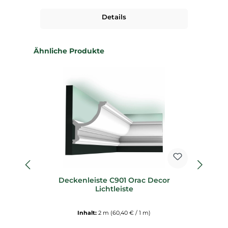
Details
Produktgalerie überspringen
Ähnliche Produkte
fl
Deckenleiste C901 Orac Decor
Fl
Lichtleiste
Inhalt:
2 m
(60,40 € / 1 m)