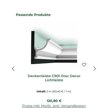
Produktgalerie überspringen
Passende Produkte
fl
Deckenleiste C901 Orac Decor
Fl
Lichtleiste
Inhalt:
2 m
(60,40 € / 1 m)
Regulärer Preis:
120,80 €
Preise inkl. MwSt. zzgl. Versandkosten
P