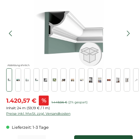
Bildergalerie überspringen
Abbildung ähnlich
Verkaufspreis:
1.420,57 €
%
Regulärer Preis:
1.449,56 €
(2% gespart)
Inhalt:
24 m
(59,19 € / 1 m)
Preise inkl. MwSt. zzgl. Versandkosten
Lieferzeit: 1-3 Tage
Produkt Anzahl: Gib den gewünschten Wert ein oder benutze die Schaltflächen