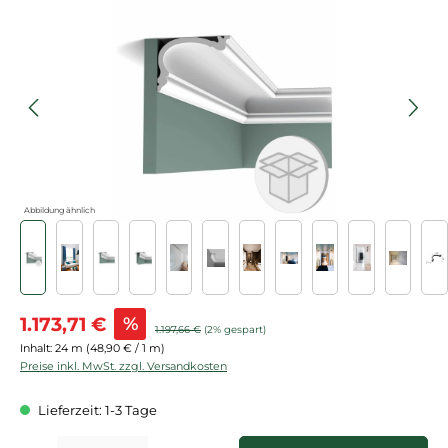
Bildergalerie überspringen
Abbildung ähnlich
Verkaufspreis:
1.173,71 €
%
Regulärer Preis:
1.197,66 €
(2% gespart)
Inhalt:
24 m
(48,90 € / 1 m)
Preise inkl. MwSt. zzgl. Versandkosten
Lieferzeit: 1-3 Tage
Produkt Anzahl: Gib den gewünschten Wert ein oder benutze die Schaltflächen