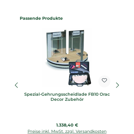
Produktgalerie überspringen
Passende Produkte
Spezial-Gehrungsscheidlade FB10 Orac
Sp
Decor Zubehör
Regulärer Preis:
1.338,40 €
Preise inkl. MwSt. zzgl. Versandkosten
P