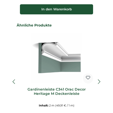
In den Warenkorb
Produktgalerie überspringen
Ähnliche Produkte
fl
Gardinenleiste C341 Orac Decor
Fl
Heritage M Deckenleiste
Inhalt:
2 m
(49,91 € / 1 m)