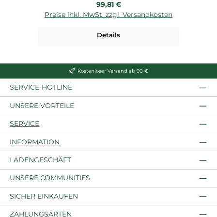
Regulärer Preis:
99,81 €
Preise inkl. MwSt. zzgl. Versandkosten
P
Details
Kostenloser Versand ab 90 €
SERVICE-HOTLINE
UNSERE VORTEILE
SERVICE
INFORMATION
LADENGESCHÄFT
UNSERE COMMUNITIES
SICHER EINKAUFEN
ZAHLUNGSARTEN