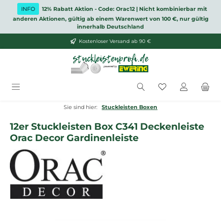
Zum Hauptinhalt springen
INFO
12% Rabatt Aktion - Code: Orac12 | Nicht kombinierbar mit
anderen Aktionen, gültig ab einem Warenwert von 100 €, nur gültig
innerhalb Deutschland
Kostenloser Versand ab 90 €
Du hast 0 Produ
Sie sind hier:
Stuckleisten Boxen
12er Stuckleisten Box C341 Deckenleiste
Orac Decor Gardinenleiste