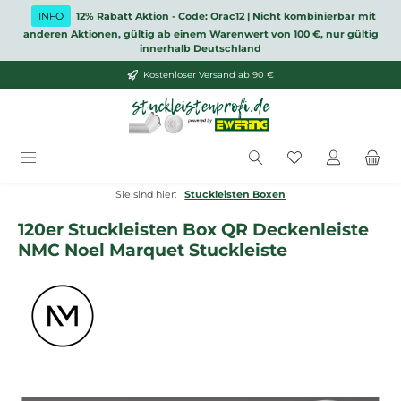
Zum Hauptinhalt springen
INFO
12% Rabatt Aktion - Code: Orac12 | Nicht kombinierbar mit
anderen Aktionen, gültig ab einem Warenwert von 100 €, nur gültig
innerhalb Deutschland
Kostenloser Versand ab 90 €
Du hast 0 Produ
Sie sind hier:
Stuckleisten Boxen
120er Stuckleisten Box QR Deckenleiste
NMC Noel Marquet Stuckleiste