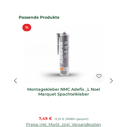
Produktgalerie überspringen
Passende Produkte
Rabatt
%
%
Montagekleber NMC Adefix _L Noel
De
Marquet Spachtelkleber
Verkaufspreis:
7,49 €
Regulärer Preis:
12,25 €
(38.86% gespart)
Preise inkl. MwSt. zzgl. Versandkosten
P