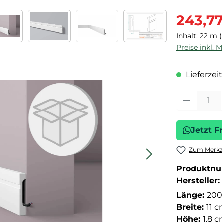
Verkaufspre
243,7
Inhalt:
22 m
Preise inkl. 
Lieferzeit
Produkt Anza
Jetzt F
Zum Merkze
Produktn
Hersteller:
Länge:
200
Breite:
11 
Höhe:
1.8 