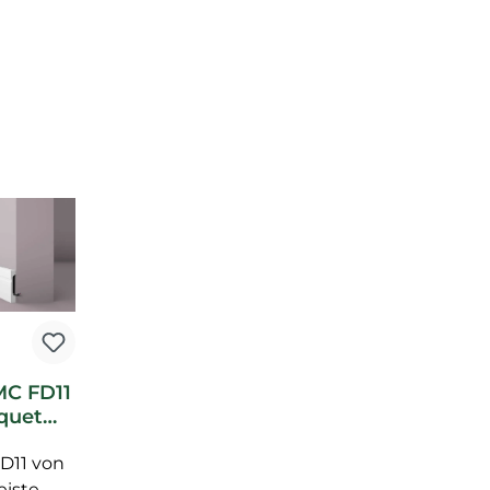
MC FD11
quet
fil
FD11 von
eiste