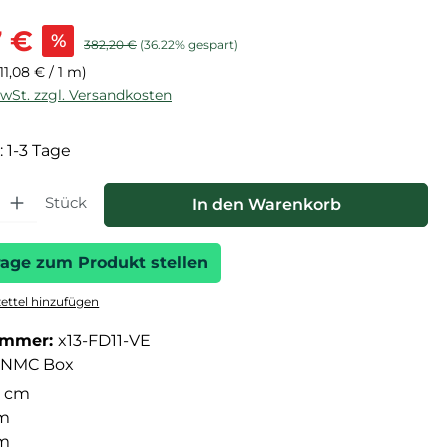
is:
7 €
%
Regulärer Preis:
382,20 €
(36.22% gespart)
(11,08 € / 1 m)
MwSt. zzgl. Versandkosten
: 1-3 Tage
hl: Gib den gewünschten Wert ein oder benutze die Schaltfläche
Stück
In den Warenkorb
rage zum Produkt stellen
ttel hinzufügen
ummer:
x13-FD11-VE
NMC Box
 cm
cm
cm