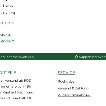
rt, aus
ndiert,
53 € / 1 m)
r, voll
is:
lärer Preis:
bar
0 €
(7.96%
)
. MwSt.
dkosten
enkorb
and innerhalb von 24h
Support per Wha
ORTEILE
SERVICE
ser Versand ab 90€
Rückgabe
 innerhalb von 48h
Versand & Zahlung
 Kauf auf Rechnung
Widerrufsbelehrung
ersand innerhalb DE