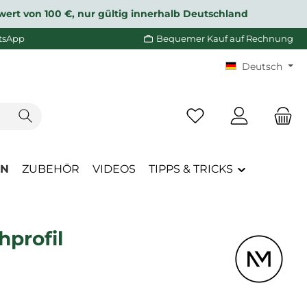
wert von 100 €, nur gültig innerhalb Deutschland
tsApp
Bequemer Kauf auf Rechnung
Deutsch
Du hast 0 Produkte a
EN
ZUBEHÖR
VIDEOS
TIPPS & TRICKS
hprofil