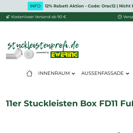
INFO
12% Rabatt Aktion - Code: Orac12 | Nic
m Hauptinhalt springen
Zur Suche springen
Zur Hauptnavigation springen
Kostenloser Versand ab 90 €
Vers
INNENRAUM
AUSSENFASSADE
11er Stuckleisten Box FD11 F