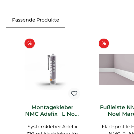
Passende Produkte
Produktgalerie überspringen
Rabatt
Rabatt
%
%
Montagekleber
Fußleiste N
NMC Adefix _L Noel
Noel Mar
Marquet
Flachpro
Systemkleber Adefix
Spachtelkleber
Flachprofile 
310 ml, Nachfolger für
NMC, Fußl