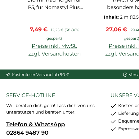
P5, für Nomastyl Plus,
besonders ha
Arstyl, Wallstyl, Balken,
HDPS, vorgru
Inhalt:
2 m
(13,
hoher Weißgrad,
überstreichba
Verkaufspreis:
Regulärer Preis:
Verkaufspre
Regu
7,49 €
27,06 €
starke
recycel
12,25 €
(38.86%
29,4
Anfangshaftung,
gespart)
gespart
feinkörnig, schleif- und
Preise inkl. MwSt.
Preise inkl
überstreichbar, enthält
zzgl. Versandkosten
zzgl. Versan
24 Stück
In den Warenkorb
In den War
Kostenloser Versand ab 90 €
Vers
SERVICE-HOTLINE
UNSERE V
Wir beraten dich gern! Lass dich von uns
Kostenlo
unterstützen und beraten unter:
Lieferung
Bequemer
Telefon & WhatsApp
Expressv
02864 9487 90