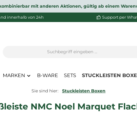
ht kombinierbar mit anderen Aktionen, gültig ab einem Waren
and innerhalb von 24h
Support per Wha
MARKEN
B-WARE
SETS
STUCKLEISTEN BOX
Sie sind hier:
Stuckleisten Boxen
ußleiste NMC Noel Marquet Flac