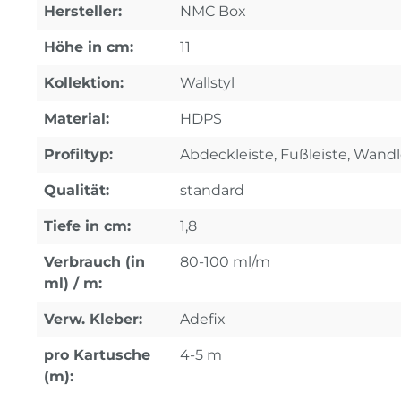
Hersteller:
NMC Box
Höhe in cm:
11
Kollektion:
Wallstyl
Material:
HDPS
Profiltyp:
Abdeckleiste, Fußleiste, Wandl
Qualität:
standard
Tiefe in cm:
1,8
Verbrauch (in
80-100 ml/m
ml) / m:
Verw. Kleber:
Adefix
pro Kartusche
4-5 m
(m):