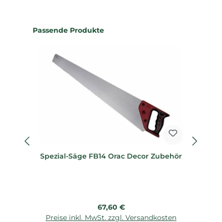
Produktgalerie überspringen
Passende Produkte
Spezial-Säge FB14 Orac Decor Zubehör
Regulärer Preis:
67,60 €
Preise inkl. MwSt. zzgl. Versandkosten
P