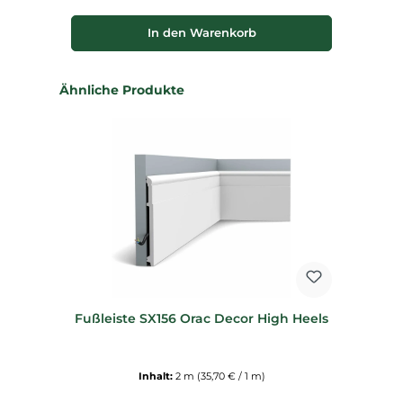
In den Warenkorb
Produktgalerie überspringen
Ähnliche Produkte
Fußleiste SX156 Orac Decor High Heels
Inhalt:
2 m
(35,70 € / 1 m)