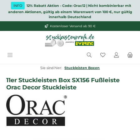
Zum Hauptinhalt springen
INFO
12% Rabatt Aktion - Code: Orac12 | Nicht kombinierbar mit
anderen Aktionen, gültig ab einem Warenwert von 100 €, nur gültig
innerhalb Deutschland
Kostenloser Versand ab 90 €
Du hast 0 Produ
Sie sind hier:
Stuckleisten Boxen
11er Stuckleisten Box SX156 Fußleiste
Orac Decor Stuckleiste