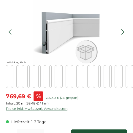
Bildergalerie überspringen
Abbildung ähnlich
Verkaufspreis:
769,69 €
%
Regulärer Preis:
785,40 €
(2% gespart)
Inhalt:
20 m
(38,48 € / 1 m)
Preise inkl. MwSt. zzgl. Versandkosten
Lieferzeit: 1-3 Tage
Produkt Anzahl: Gib den gewünschten Wert ein oder benutze die Schaltflächen