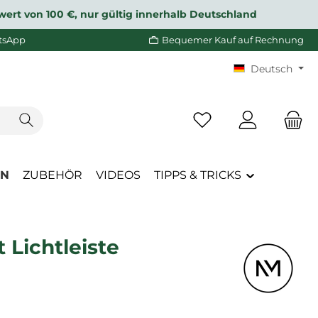
wert von 100 €, nur gültig innerhalb Deutschland
tsApp
Bequemer Kauf auf Rechnung
Deutsch
Du hast 0 Produkte a
EN
ZUBEHÖR
VIDEOS
TIPPS & TRICKS
Lichtleiste