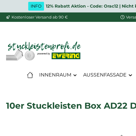
INFO
12% Rabatt Aktion - Code: Orac12 | Nic
m Hauptinhalt springen
Zur Suche springen
Zur Hauptnavigation springen
Kostenloser Versand ab 90 €
Vers
INNENRAUM
AUSSENFASSADE
10er Stuckleisten Box AD22 