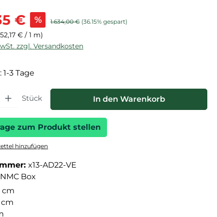
is:
35 €
%
Regulärer Preis:
1.634,00 €
(36.15% gespart)
(52,17 € / 1 m)
MwSt. zzgl. Versandkosten
: 1-3 Tage
hl: Gib den gewünschten Wert ein oder benutze die Schaltfläche
Stück
In den Warenkorb
rage zum Produkt stellen
ttel hinzufügen
ummer:
x13-AD22-VE
NMC Box
 cm
5 cm
m