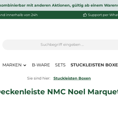
ht kombinierbar mit anderen Aktionen, gültig ab einem Waren
and innerhalb von 24h
Support per Wha
MARKEN
B-WARE
SETS
STUCKLEISTEN BOX
Sie sind hier:
Stuckleisten Boxen
Deckenleiste NMC Noel Marquet 