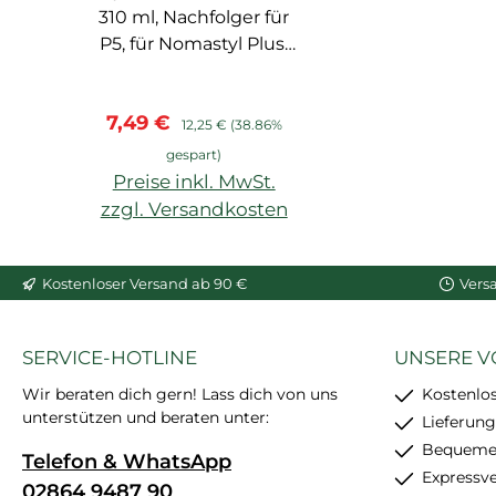
310 ml, Nachfolger für
P5, für Nomastyl Plus,
Arstyl, Wallstyl, Balken,
hoher Weißgrad,
Verkaufspreis:
Regulärer Preis:
7,49 €
starke
12,25 €
(38.86%
Anfangshaftung,
gespart)
feinkörnig, schleif- und
Preise inkl. MwSt.
überstreichbar, enthält
zzgl. Versandkosten
24 Stück
In den Warenkorb
Kostenloser Versand ab 90 €
Vers
SERVICE-HOTLINE
UNSERE V
Wir beraten dich gern! Lass dich von uns
Kostenlo
unterstützen und beraten unter:
Lieferung
Bequemer
Telefon & WhatsApp
Expressv
02864 9487 90