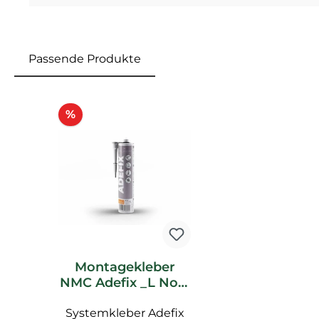
Passende Produkte
Produktgalerie überspringen
Rabatt
%
Montagekleber
NMC Adefix _L Noel
Marquet
Systemkleber Adefix
Spachtelkleber