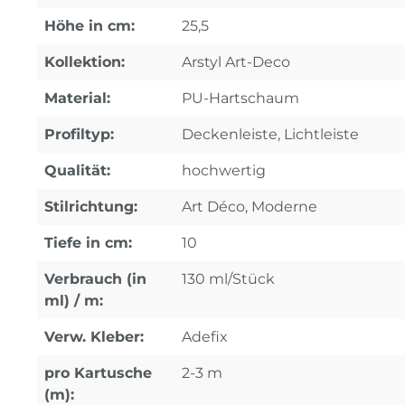
Höhe in cm:
25,5
Kollektion:
Arstyl Art-Deco
Material:
PU-Hartschaum
Profiltyp:
Deckenleiste, Lichtleiste
Qualität:
hochwertig
Stilrichtung:
Art Déco, Moderne
Tiefe in cm:
10
Verbrauch (in
130 ml/Stück
ml) / m:
Verw. Kleber:
Adefix
pro Kartusche
2-3 m
(m):