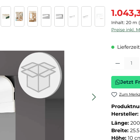
Verkaufspre
1.043,
Inhalt:
20 m
Preise inkl. 
Lieferzeit
Produkt Anza
Jetzt F
Zum Merkze
Produktn
Hersteller:
Länge:
200
Breite:
25.
Höhe:
10 c