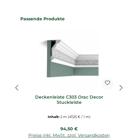
Produktgalerie überspringen
Passende Produkte
Deckenleiste C303 Orac Decor
Sp
Stuckleiste
Inhalt:
2 m
(47,25 € / 1 m)
Regulärer Preis:
94,50 €
Preise inkl. MwSt. zzgl. Versandkosten
P