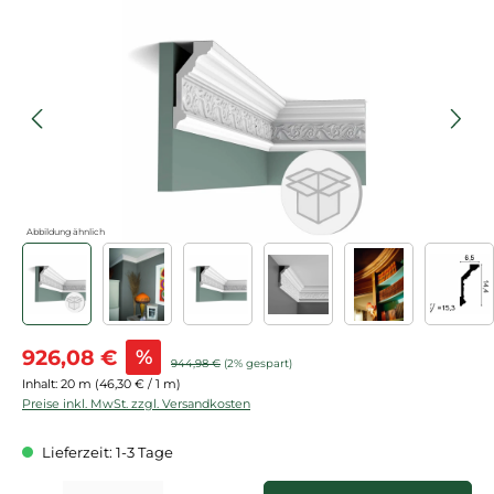
Bildergalerie überspringen
Abbildung ähnlich
Verkaufspreis:
926,08 €
%
Regulärer Preis:
944,98 €
(2% gespart)
Inhalt:
20 m
(46,30 € / 1 m)
Preise inkl. MwSt. zzgl. Versandkosten
Lieferzeit: 1-3 Tage
Produkt Anzahl: Gib den gewünschten Wert ein oder benutze die Schaltflächen