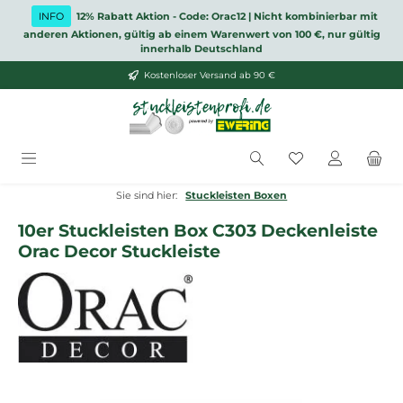
Zum Hauptinhalt springen
INFO
12% Rabatt Aktion - Code: Orac12 | Nicht kombinierbar mit
anderen Aktionen, gültig ab einem Warenwert von 100 €, nur gültig
innerhalb Deutschland
Kostenloser Versand ab 90 €
Du hast 0 Produ
Sie sind hier:
Stuckleisten Boxen
10er Stuckleisten Box C303 Deckenleiste
Orac Decor Stuckleiste