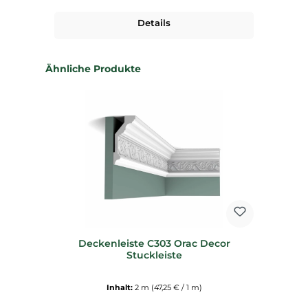
Details
Produktgalerie überspringen
Ähnliche Produkte
Deckenleiste C303 Orac Decor
Stuckleiste
Inhalt:
2 m
(47,25 € / 1 m)