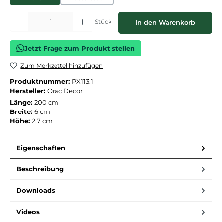
Produkt Anzahl: Gib den gewünschten Wert ein oder benutze die Schaltflächen
Stück
In den Warenkorb
Jetzt Frage zum Produkt stellen
Zum Merkzettel hinzufügen
Produktnummer:
PX113.1
Hersteller:
Orac Decor
Länge:
200 cm
Breite:
6 cm
Höhe:
2.7 cm
Eigenschaften
Beschreibung
Downloads
Videos