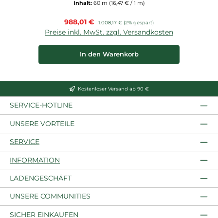
Inhalt:
60 m
(16,47 € / 1 m)
Verkaufspreis:
988,01 €
Regulärer Preis:
1.008,17 €
(2% gespart)
Preise inkl. MwSt. zzgl. Versandkosten
In den Warenkorb
Kostenloser Versand ab 90 €
SERVICE-HOTLINE
UNSERE VORTEILE
SERVICE
INFORMATION
LADENGESCHÄFT
UNSERE COMMUNITIES
SICHER EINKAUFEN