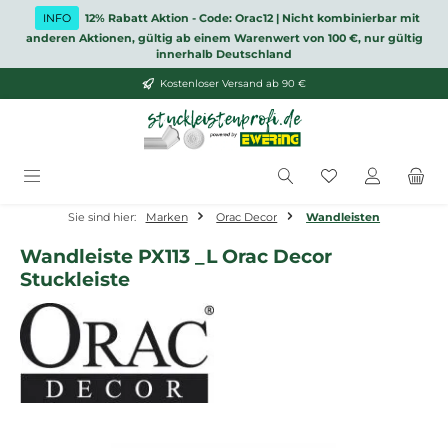
Zum Hauptinhalt springen
INFO
12% Rabatt Aktion - Code: Orac12 | Nicht kombinierbar mit
anderen Aktionen, gültig ab einem Warenwert von 100 €, nur gültig
innerhalb Deutschland
Kostenloser Versand ab 90 €
Du hast 0 Produ
Sie sind hier:
Marken
Orac Decor
Wandleisten
Wandleiste PX113 _L Orac Decor
Stuckleiste