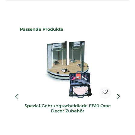
Produktgalerie überspringen
Passende Produkte
Spezial-Gehrungsscheidlade FB10 Orac
Sp
Decor Zubehör