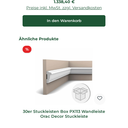
Regulärer Preis:
1.338,40 €
Preise inkl. MwSt. zzgl. Versandkosten
P
In den Warenkorb
Produktgalerie überspringen
Ähnliche Produkte
Rabatt
%
30er Stuckleisten Box PX113 Wandleiste
Orac Decor Stuckleiste