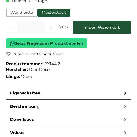
Lieferzeit 1-3 Tage
Wandleiste
Musterstück
Produkt Anzahl: Gib den gewünschten Wert ein oder benutze die Schaltflächen
Stück
In den Warenkorb
Jetzt Frage zum Produkt stellen
Zum Merkzettel hinzufügen
Produktnummer:
PX144.2
Hersteller:
Orac Decor
Länge:
12 cm
Eigenschaften
Beschreibung
Downloads
Videos