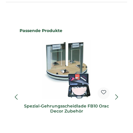
Produktgalerie überspringen
Passende Produkte
Spezial-Gehrungsscheidlade FB10 Orac
Sp
Decor Zubehör