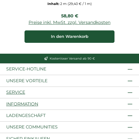
Inhalt:
2 m
(29,40 € / 1 m)
Regulärer Preis:
58,80 €
Preise inkl. MwSt. zzgl. Versandkosten
P
In den Warenkorb
Kostenloser Versand ab 90 €
SERVICE-HOTLINE
UNSERE VORTEILE
SERVICE
INFORMATION
LADENGESCHÄFT
UNSERE COMMUNITIES
SICHER EINKAUFEN