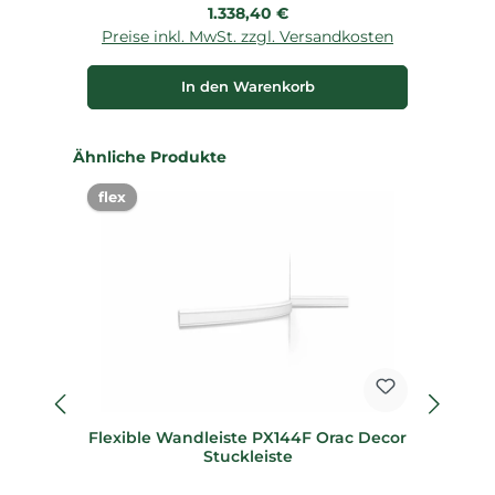
Regulärer Preis:
1.338,40 €
Preise inkl. MwSt. zzgl. Versandkosten
P
In den Warenkorb
Produktgalerie überspringen
Ähnliche Produkte
flex
%
Flexible Wandleiste PX144F Orac Decor
Stuckleiste