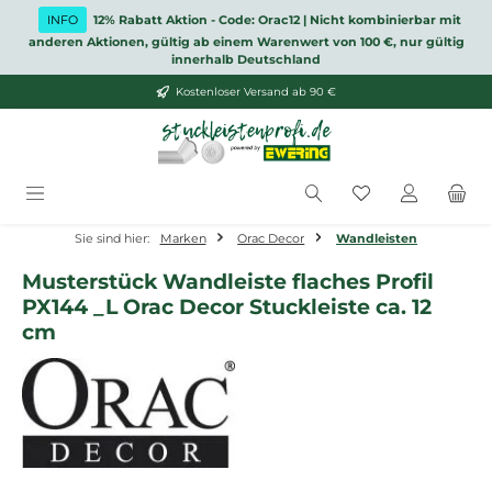
Zum Hauptinhalt springen
INFO
12% Rabatt Aktion - Code: Orac12 | Nicht kombinierbar mit
anderen Aktionen, gültig ab einem Warenwert von 100 €, nur gültig
innerhalb Deutschland
Kostenloser Versand ab 90 €
Du hast 0 Produ
Sie sind hier:
Marken
Orac Decor
Wandleisten
Musterstück Wandleiste flaches Profil
PX144 _L Orac Decor Stuckleiste ca. 12
cm