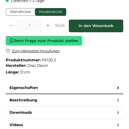
Lieferzeit 1-3 Tage
Wandleiste
Musterstück
Produkt Anzahl: Gib den gewünschten Wert ein oder benutze die Schaltflächen
Stück
In den Warenkorb
Jetzt Frage zum Produkt stellen
Zum Merkzettel hinzufügen
Produktnummer:
PX120.2
Hersteller:
Orac Decor
Länge:
12 cm
Eigenschaften
Beschreibung
Downloads
Videos