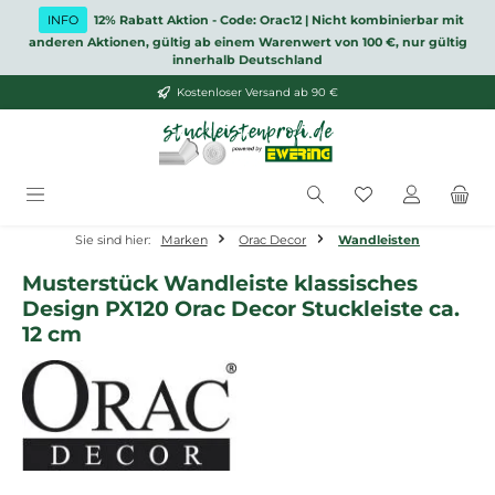
Zum Hauptinhalt springen
INFO
12% Rabatt Aktion - Code: Orac12 | Nicht kombinierbar mit
anderen Aktionen, gültig ab einem Warenwert von 100 €, nur gültig
innerhalb Deutschland
Kostenloser Versand ab 90 €
Du hast 0 Produ
Sie sind hier:
Marken
Orac Decor
Wandleisten
Musterstück Wandleiste klassisches
Design PX120 Orac Decor Stuckleiste ca.
12 cm