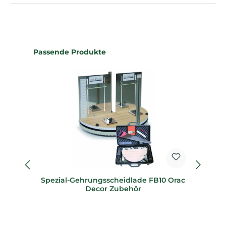
Produktgalerie überspringen
Passende Produkte
Spezial-Gehrungsscheidlade FB10 Orac
Sp
Decor Zubehör