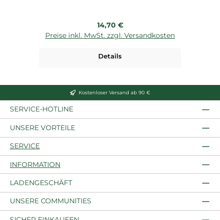
Regulärer Preis:
14,70 €
Preise inkl. MwSt. zzgl. Versandkosten
P
Details
Kostenloser Versand ab 90 €
SERVICE-HOTLINE
UNSERE VORTEILE
SERVICE
INFORMATION
LADENGESCHÄFT
UNSERE COMMUNITIES
SICHER EINKAUFEN