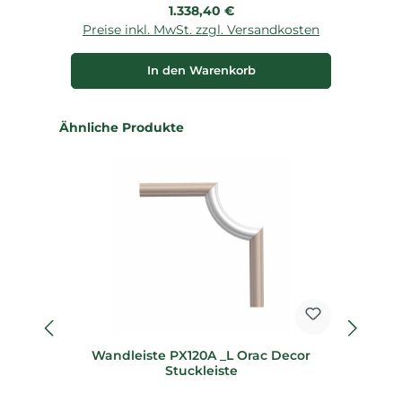
Regulärer Preis:
1.338,40 €
Preise inkl. MwSt. zzgl. Versandkosten
P
In den Warenkorb
Produktgalerie überspringen
Ähnliche Produkte
fl
Wandleiste PX120A _L Orac Decor
Fl
Stuckleiste