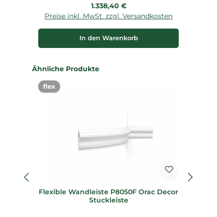
Regulärer Preis:
1.338,40 €
Preise inkl. MwSt. zzgl. Versandkosten
P
In den Warenkorb
Produktgalerie überspringen
Ähnliche Produkte
flex
%
Flexible Wandleiste P8050F Orac Decor
Stuckleiste