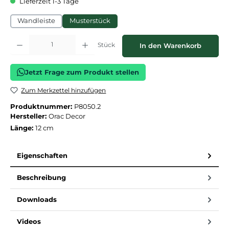
Lieferzeit 1-3 Tage
Wandleiste
Musterstück
Produkt Anzahl: Gib den gewünschten Wert ein oder benutze die Schaltflächen
Stück
In den Warenkorb
Jetzt Frage zum Produkt stellen
Zum Merkzettel hinzufügen
Produktnummer:
P8050.2
Hersteller:
Orac Decor
Länge:
12 cm
Eigenschaften
Beschreibung
Downloads
Videos