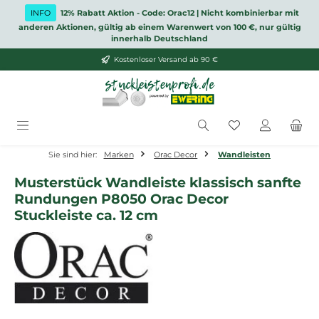
Zum Hauptinhalt springen
INFO
12% Rabatt Aktion - Code: Orac12 | Nicht kombinierbar mit
anderen Aktionen, gültig ab einem Warenwert von 100 €, nur gültig
innerhalb Deutschland
Kostenloser Versand ab 90 €
Du hast 0 Produ
Sie sind hier:
Marken
Orac Decor
Wandleisten
Musterstück Wandleiste klassisch sanfte
Rundungen P8050 Orac Decor
Stuckleiste ca. 12 cm