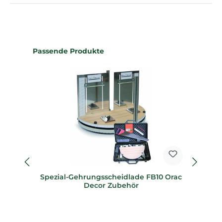
Produktgalerie überspringen
Passende Produkte
Spezial-Gehrungsscheidlade FB10 Orac
Sp
Decor Zubehör