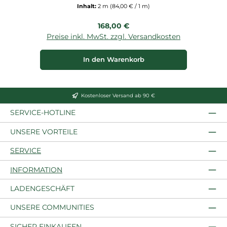
Inhalt:
2 m
(84,00 € / 1 m)
Regulärer Preis:
168,00 €
Preise inkl. MwSt. zzgl. Versandkosten
P
In den Warenkorb
Kostenloser Versand ab 90 €
SERVICE-HOTLINE
UNSERE VORTEILE
SERVICE
INFORMATION
LADENGESCHÄFT
UNSERE COMMUNITIES
SICHER EINKAUFEN