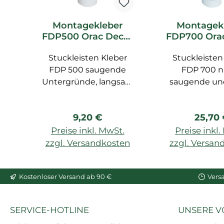
Montagekleber
Montagek
FDP500 Orac Decor
FDP700 Ora
DecoFix Pro
DecoFix 
Stuckleisten Kleber
Stuckleisten
Kleber 
Feuchtr
FDP 500 saugende
FDP 700 n
Untergründe, langsam
saugende und
trocknend,
Untergründe,
überstreichbar nach
für Feuchträ
Regulärer Preis:
Regulä
9,20 €
25,70
24 Std., für LUXXUS,
Außenarbeit
BASIXX, AXXENT, 310
Feuchträume,
Preise inkl. MwSt.
Preise inkl
ml, für Innenräume, für
besonders sta
zzgl. Versandkosten
zzgl. Versan
Wand und Decke, auf
Polymerkl
In den Warenkorb
In den War
porösen Oberfllächen
Ehemals De
Kostenloser Versand ab 90 €
Vers
geeignet.
Hydro
SERVICE-HOTLINE
UNSERE V