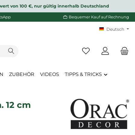
wert von 100 €, nur gültig innerhalb Deutschland
tsApp
Bequemer Kauf auf Rechnung
Deutsch
Du hast 0 Produkte a
EN
ZUBEHÖR
VIDEOS
TIPPS & TRICKS
. 12 cm