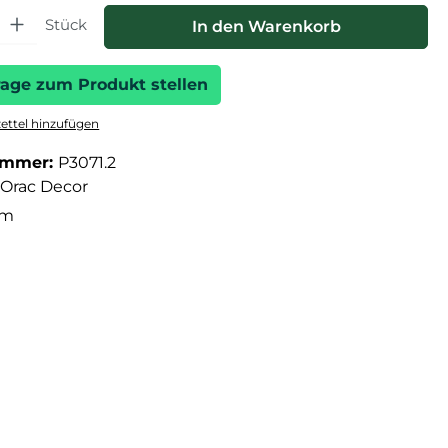
hl: Gib den gewünschten Wert ein oder benutze die Schaltfläche
Stück
In den Warenkorb
rage zum Produkt stellen
ttel hinzufügen
ummer:
P3071.2
Orac Decor
cm