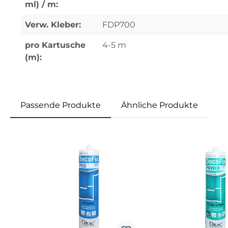
ml) / m:
Verw. Kleber:
FDP700
pro Kartusche
4-5 m
(m):
Passende Produkte
Ähnliche Produkte
Produktgalerie überspringen