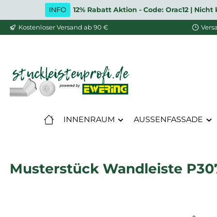
INFO
12% Rabatt Aktion - Code: Orac12 | Nic
m Hauptinhalt springen
Zur Suche springen
Zur Hauptnavigation springen
Kostenloser Versand ab 90 €
Vers
INNENRAUM
AUSSENFASSADE
Musterstück Wandleiste P3071