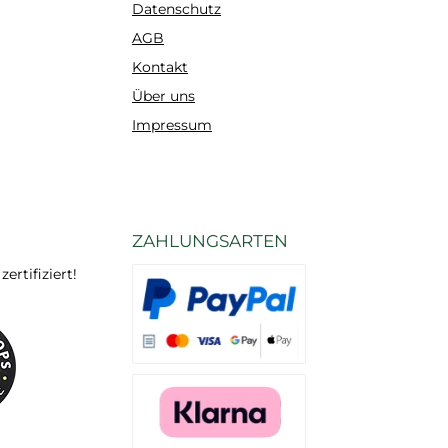
erten Formel
Datenschutz
 offene Stöße
AGB
eden werden,
Kontakt
und die
Über uns
heitsrisiken
n dank einer
Impressum
besserten
mensetzung
ert. DecoFix
 erfüllt alle
ZAHLUNGSARTEN
ktuellen
itsvorschriften
rtifiziert!
ehördlichen
uflagen.
Es stehen Ihnen verschiedene Zahlungsarten