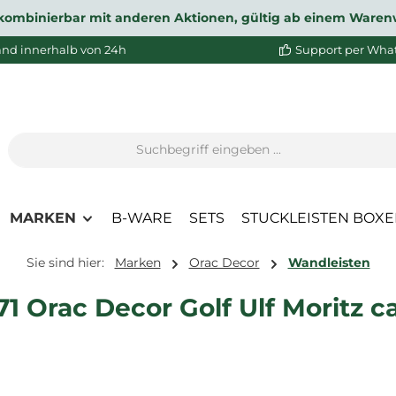
ht kombinierbar mit anderen Aktionen, gültig ab einem Waren
and innerhalb von 24h
Support per Wha
MARKEN
B-WARE
SETS
STUCKLEISTEN BOX
Sie sind hier:
Marken
Orac Decor
Wandleisten
 Orac Decor Golf Ulf Moritz ca