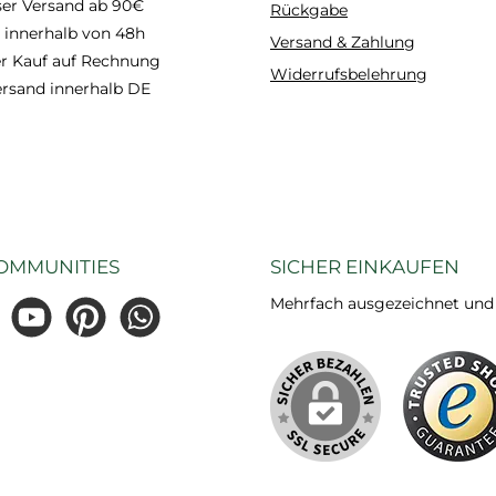
optimi
ser Versand ab 90€
Rückgabe
können
 innerhalb von 48h
Versand & Zahlung
vermi
 Kauf auf Rechnung
Widerrufsbelehrung
ersand innerhalb DE
Gesund
wurde
ver
Zusam
minimi
Ultra
OMMUNITIES
SICHER EINKAUFEN
a
Sicherhe
Mehrfach ausgezeichnet und ze
und b
gram
YouTube
Pinterest
WhatsApp
A