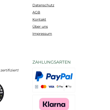
erten Formel
Datenschutz
 offene Stöße
AGB
eden werden,
Kontakt
und die
Über uns
heitsrisiken
n dank einer
Impressum
besserten
mensetzung
ert. DecoFix
 erfüllt alle
ZAHLUNGSARTEN
ktuellen
itsvorschriften
rtifiziert!
ehördlichen
uflagen.
Es stehen Ihnen verschiedene Zahlungsarten