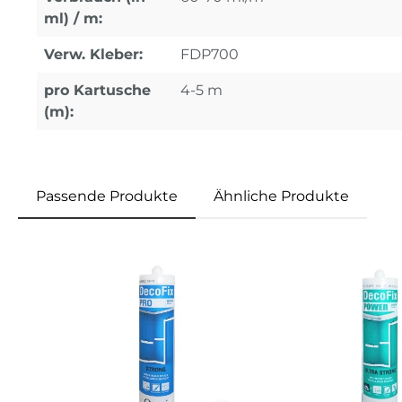
ml) / m:
Verw. Kleber:
FDP700
pro Kartusche
4-5 m
(m):
Passende Produkte
Ähnliche Produkte
Produktgalerie überspringen