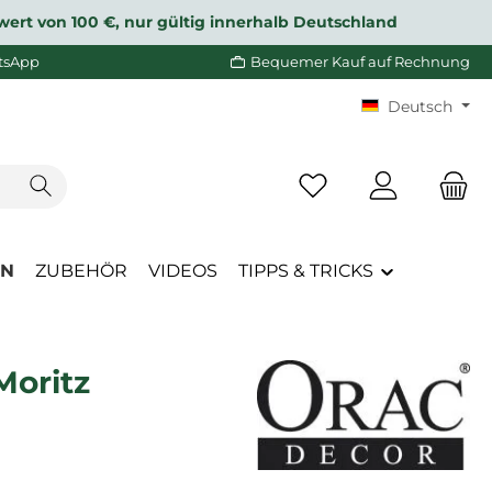
wert von 100 €, nur gültig innerhalb Deutschland
tsApp
Bequemer Kauf auf Rechnung
Deutsch
Du hast 0 Produkte a
EN
ZUBEHÖR
VIDEOS
TIPPS & TRICKS
Moritz