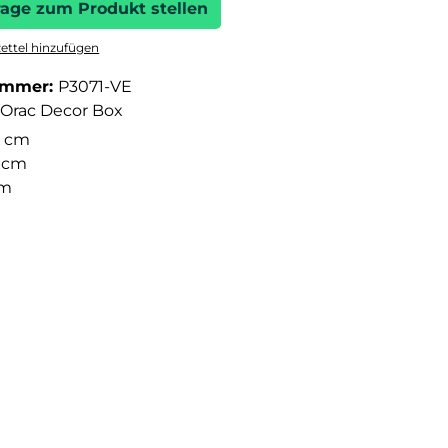
rage zum Produkt stellen
ttel hinzufügen
ummer:
P3071-VE
Orac Decor Box
 cm
2 cm
cm