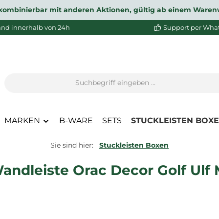
ht kombinierbar mit anderen Aktionen, gültig ab einem Waren
and innerhalb von 24h
Support per Wha
MARKEN
B-WARE
SETS
STUCKLEISTEN BOX
Sie sind hier:
Stuckleisten Boxen
andleiste Orac Decor Golf Ulf 