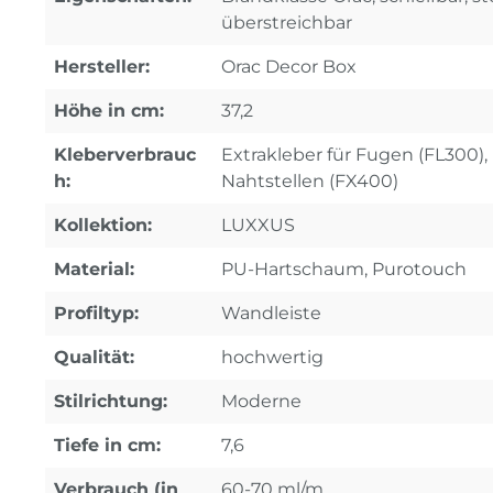
überstreichbar
Hersteller:
Orac Decor Box
Höhe in cm:
37,2
Kleberverbrauc
Extrakleber für Fugen (FL300), 
h:
Nahtstellen (FX400)
Kollektion:
LUXXUS
Material:
PU-Hartschaum, Purotouch
Profiltyp:
Wandleiste
Qualität:
hochwertig
Stilrichtung:
Moderne
Tiefe in cm:
7,6
Verbrauch (in
60-70 ml/m