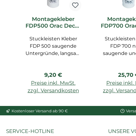
Montagekleber
Montagek
FDP500 Orac Decor
FDP700 Ora
DecoFix Pro
DecoFix 
Stuckleisten Kleber
Stuckleisten
Kleber 
Feuchtr
FDP 500 saugende
FDP 700 n
Untergründe, langsam
saugende und
trocknend,
Untergründe,
überstreichbar nach
für Feuchträ
Regulärer Preis:
Regulä
9,20 €
25,70
24 Std., für LUXXUS,
Außenarbeit
BASIXX, AXXENT, 310
Feuchträume,
Preise inkl. MwSt.
Preise inkl
ml, für Innenräume, für
besonders sta
zzgl. Versandkosten
zzgl. Versan
Wand und Decke, auf
Polymerkl
In den Warenkorb
In den War
porösen Oberfllächen
Ehemals De
Kostenloser Versand ab 90 €
Vers
geeignet.
Hydro
SERVICE-HOTLINE
UNSERE V