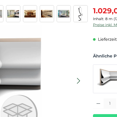
Verkaufspre
1.029,
Inhalt:
8 m
(1
Preise inkl. 
Lieferzeit
Ähnliche 
Produkt Anza