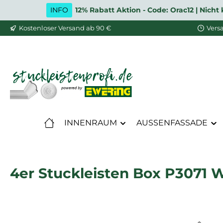
INFO
12% Rabatt Aktion - Code: Orac12 | Nic
m Hauptinhalt springen
Zur Suche springen
Zur Hauptnavigation springen
Kostenloser Versand ab 90 €
Vers
INNENRAUM
AUSSENFASSADE
4er Stuckleisten Box P3071 W