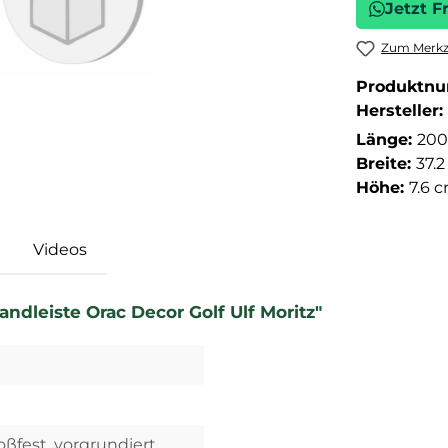
Jetzt F
Zum Merkze
Produktn
Hersteller:
Länge:
200
Breite:
37.
Höhe:
7.6 
Videos
ndleiste Orac Decor Golf Ulf Moritz"
oßfest, vorgrundiert,