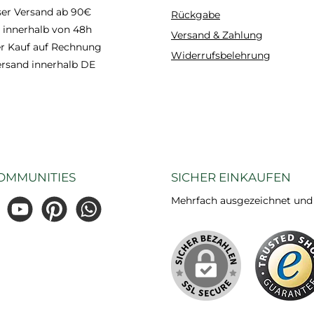
optimi
ser Versand ab 90€
Rückgabe
können
 innerhalb von 48h
Versand & Zahlung
vermi
 Kauf auf Rechnung
Widerrufsbelehrung
ersand innerhalb DE
Gesund
wurde
ver
Zusam
minimi
Ultra
OMMUNITIES
SICHER EINKAUFEN
a
Sicherhe
Mehrfach ausgezeichnet und ze
und b
gram
YouTube
Pinterest
WhatsApp
A