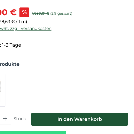
is:
00 €
%
Regulärer Preis:
1.050,01 €
(2% gespart)
28,63 € / 1 m)
MwSt. zzgl. Versandkosten
: 1-3 Tage
Produkte
hl: Gib den gewünschten Wert ein oder benutze die Schaltfläche
Stück
In den Warenkorb