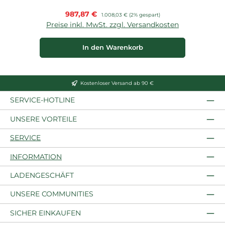
Verkaufspreis:
987,87 €
Regulärer Preis:
1.008,03 €
(2% gespart)
Preise inkl. MwSt. zzgl. Versandkosten
In den Warenkorb
Kostenloser Versand ab 90 €
SERVICE-HOTLINE
UNSERE VORTEILE
SERVICE
INFORMATION
LADENGESCHÄFT
UNSERE COMMUNITIES
SICHER EINKAUFEN