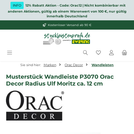
Zum Hauptinhalt springen
INFO
12% Rabatt Aktion - Code: Orac12 | Nicht kombinierbar mit
anderen Aktionen, gültig ab einem Warenwert von 100 €, nur gültig
innerhalb Deutschland
Kostenloser Versand ab 90 €
Du hast 0 Produ
Sie sind hier:
Marken
Orac Decor
Wandleisten
Musterstück Wandleiste P3070 Orac
Decor Radius Ulf Moritz ca. 12 cm