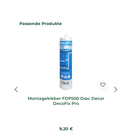
Produktgalerie überspringen
Passende Produkte
Montagekleber FDP500 Orac Decor
M
DecoFix Pro
Regulärer Preis:
9,20 €