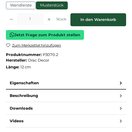
Wandleiste
Musterstück
Produkt Anzahl: Gib den gewünschten Wert ein oder benutze die Schaltflächen
Stück
In den Warenkorb
Jetzt Frage zum Produkt stellen
Zum Merkzettel hinzufügen
Produktnummer:
P3070.2
Hersteller:
Orac Decor
Länge:
12 cm
Eigenschaften
Beschreibung
Downloads
Videos