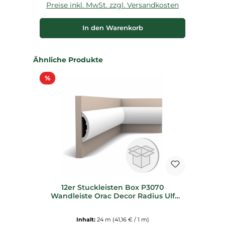
Preise inkl. MwSt. zzgl. Versandkosten
P
In den Warenkorb
Produktgalerie überspringen
Ähnliche Produkte
Rabatt
%
12er Stuckleisten Box P3070
Wandleiste Orac Decor Radius Ulf
Moritz
Inhalt:
24 m
(41,16 € / 1 m)