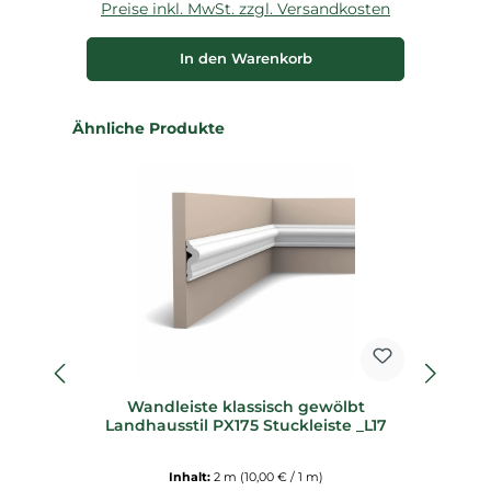
Preise inkl. MwSt. zzgl. Versandkosten
P
In den Warenkorb
Produktgalerie überspringen
Ähnliche Produkte
%
Wandleiste klassisch gewölbt
Landhausstil PX175 Stuckleiste _L17
Inhalt:
2 m
(10,00 € / 1 m)