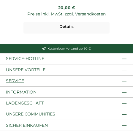
Regulärer Preis:
20,00 €
Preise inkl. MwSt. zzgl. Versandkosten
P
Details
Kostenloser Versand ab 90 €
SERVICE-HOTLINE
UNSERE VORTEILE
SERVICE
INFORMATION
LADENGESCHÄFT
UNSERE COMMUNITIES
SICHER EINKAUFEN