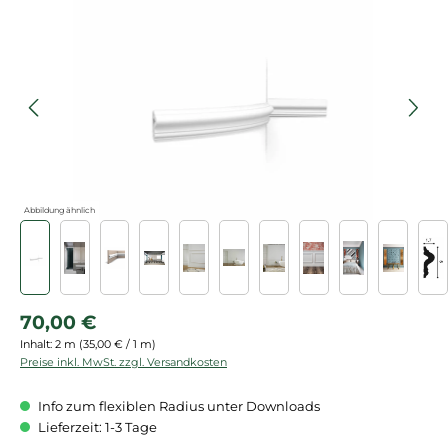
Bildergalerie überspringen
Abbildung ähnlich
Regulärer Preis:
70,00 €
Inhalt:
2 m
(35,00 € / 1 m)
Preise inkl. MwSt. zzgl. Versandkosten
Info zum flexiblen Radius unter Downloads
Lieferzeit: 1-3 Tage