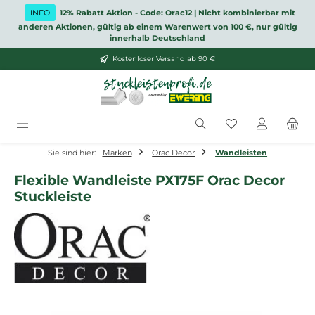
Zum Hauptinhalt springen
INFO
12% Rabatt Aktion - Code: Orac12 | Nicht kombinierbar mit
anderen Aktionen, gültig ab einem Warenwert von 100 €, nur gültig
innerhalb Deutschland
Kostenloser Versand ab 90 €
Du hast 0 Produ
Sie sind hier:
Marken
Orac Decor
Wandleisten
Flexible Wandleiste PX175F Orac Decor
Stuckleiste