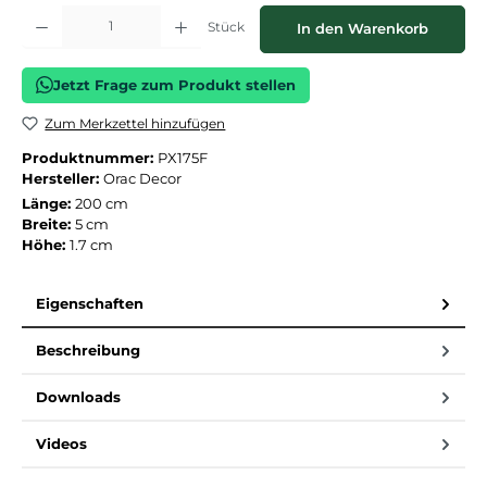
Produkt Anzahl: Gib den gewünschten Wert ein oder benutze die Schaltflächen
Stück
In den Warenkorb
Jetzt Frage zum Produkt stellen
Zum Merkzettel hinzufügen
Produktnummer:
PX175F
Hersteller:
Orac Decor
Länge:
200 cm
Breite:
5 cm
Höhe:
1.7 cm
Eigenschaften
Beschreibung
Downloads
Videos