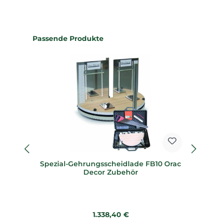
Produktgalerie überspringen
Passende Produkte
Spezial-Gehrungsscheidlade FB10 Orac
Sp
Decor Zubehör
Regulärer Preis:
1.338,40 €