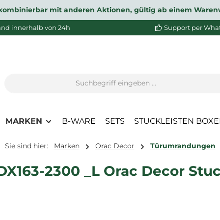
ht kombinierbar mit anderen Aktionen, gültig ab einem Waren
and innerhalb von 24h
Support per Wha
MARKEN
B-WARE
SETS
STUCKLEISTEN BOX
Sie sind hier:
Marken
Orac Decor
Türumrandungen
163-2300 _L Orac Decor Stuckl