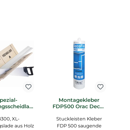
pezial-
Montagekleber
gsscheidlad
FDP500 Orac Decor
F
0 Orac Decor
DecoFix Pro
300, XL-
ubehör
Stuckleisten Kleber
slade aus Holz
FDP 500 saugende