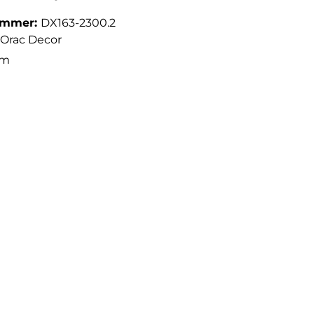
ummer:
DX163-2300.2
Orac Decor
cm