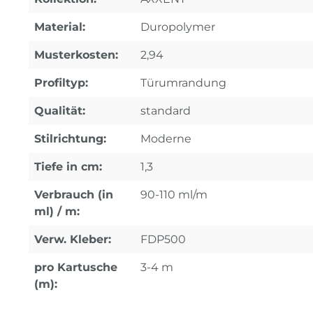
Material:
Duropolymer
Musterkosten:
2,94
Profiltyp:
Türumrandung
Qualität:
standard
Stilrichtung:
Moderne
Tiefe in cm:
1,3
Verbrauch (in
90-110 ml/m
ml) / m:
Verw. Kleber:
FDP500
pro Kartusche
3-4 m
(m):