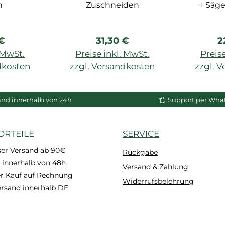
n
Zuschneiden
+ Säge
max
rer Preis:
Regulärer Preis:
R
 €
31,30 €
2
. MwSt.
Preise inkl. MwSt.
Preise
dkosten
zzgl. Versandkosten
zzgl. 
enkorb
In den Warenkorb
In de
and innerhalb von 24h
Support per Wha
ORTEILE
SERVICE
ser Versand ab 90€
Rückgabe
 innerhalb von 48h
Versand & Zahlung
 Kauf auf Rechnung
Widerrufsbelehrung
ersand innerhalb DE