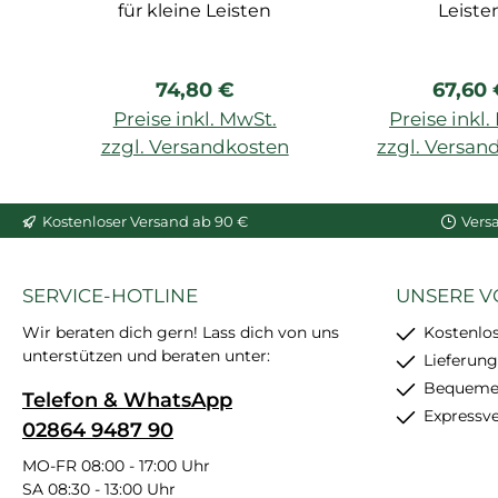
für kleine Leisten
Leiste
Regulärer Preis:
Regulä
74,80 €
67,60
Preise inkl. MwSt.
Preise inkl
zzgl. Versandkosten
zzgl. Versan
In den Warenkorb
In den War
Kostenloser Versand ab 90 €
Vers
SERVICE-HOTLINE
UNSERE V
Wir beraten dich gern! Lass dich von uns
Kostenlo
unterstützen und beraten unter:
Lieferung
Bequemer
Telefon & WhatsApp
Expressv
02864 9487 90
MO-FR 08:00 - 17:00 Uhr
SA 08:30 - 13:00 Uhr