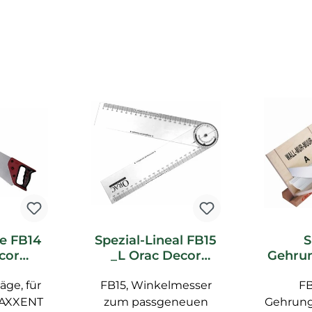
e FB14
Spezial-Lineal FB15
S
cor
_L Orac Decor
Gehrun
ör
Zubehör
e FB30
äge, für
FB15, Winkelmesser
FB
Z
 AXXENT
zum passgeneuen
Gehrung