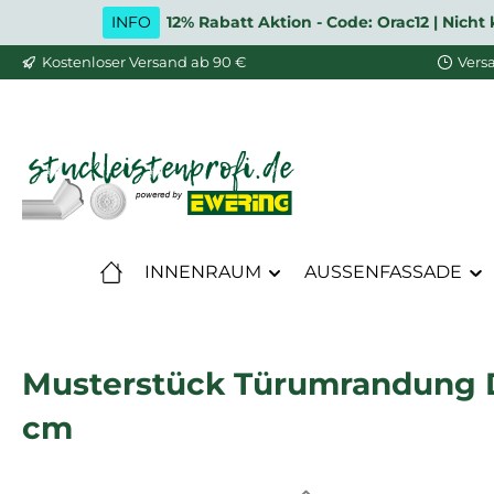
INFO
12% Rabatt Aktion - Code: Orac12 | Nic
m Hauptinhalt springen
Zur Suche springen
Zur Hauptnavigation springen
Kostenloser Versand ab 90 €
Vers
INNENRAUM
AUSSENFASSADE
Musterstück Türumrandung DX
cm