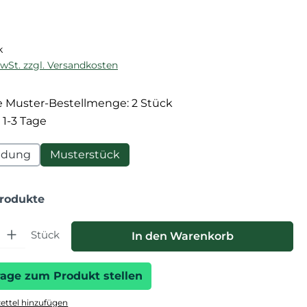
reis:
k
MwSt. zzgl. Versandkosten
 Muster-Bestellmenge: 2 Stück
 1-3 Tage
ndung
Musterstück
Produkte
hl: Gib den gewünschten Wert ein oder benutze die Schaltfläche
Stück
In den Warenkorb
rage zum Produkt stellen
ttel hinzufügen