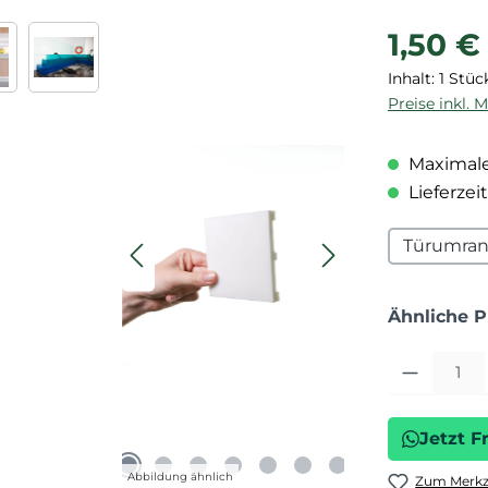
Regulärer P
1,50 €
Inhalt:
1 Stüc
Preise inkl. 
Maximale
Lieferzeit
Türumra
Ähnliche 
Produkt Anza
Jetzt F
Abbildung ähnlich
Zum Merkze