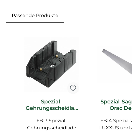
Passende Produkte
Produktgalerie überspringen
Spezial-
Spezial-Säg
Gehrungsscheidlad
Orac De
e FB13 Orac Decor
Zubeh
FB13 Spezial-
Zubehör
FB14 Spezials
Gehrungsscheidlade
LUXXUS und