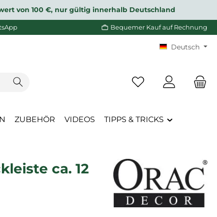
wert von 100 €, nur gültig innerhalb Deutschland
tsApp
Bequemer Kauf auf Rechnung
Deutsch
Du hast 0 Produkte a
EN
ZUBEHÖR
VIDEOS
TIPPS & TRICKS
eiste ca. 12