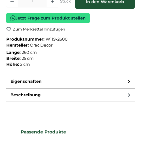
Stück
In den Warenkorb
Jetzt Frage zum Produkt stellen
Zum Merkzettel hinzufügen
Produktnummer:
W119-2600
Hersteller:
Orac Decor
Länge:
260 cm
Breite:
25 cm
Höhe:
2 cm
Eigenschaften
Beschreibung
Produktgalerie überspringen
Passende Produkte