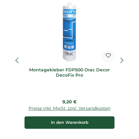
Montagekleber FDP500 Orac Decor
M
DecoFix Pro
Regulärer Preis:
9,20 €
Preise inkl. MwSt. zzgl. Versandkosten
P
In den Warenkorb