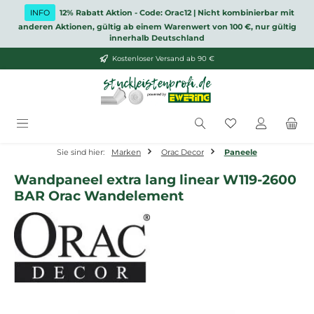
Zum Hauptinhalt springen
INFO
12% Rabatt Aktion - Code: Orac12 | Nicht kombinierbar mit
anderen Aktionen, gültig ab einem Warenwert von 100 €, nur gültig
innerhalb Deutschland
Kostenloser Versand ab 90 €
Du hast 0 Produ
Sie sind hier:
Marken
Orac Decor
Paneele
Wandpaneel extra lang linear W119-2600
BAR Orac Wandelement