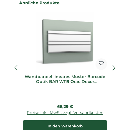
Produktgalerie überspringen
Ähnliche Produkte
fl
Wandpaneel lineares Muster Barcode
W
Optik BAR W119 Orac Decor
B
Wandelement
Regulärer Preis:
66,29 €
Preise inkl. MwSt. zzgl. Versandkosten
P
In den Warenkorb