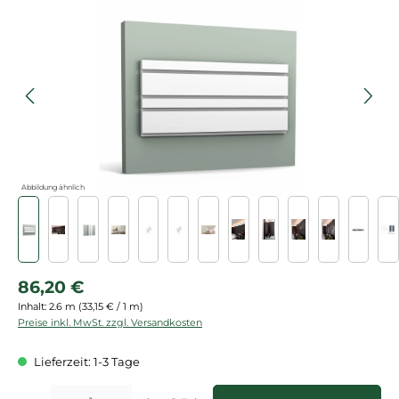
Bildergalerie überspringen
Abbildung ähnlich
Regulärer Preis:
86,20 €
Inhalt:
2.6 m
(33,15 € / 1 m)
Preise inkl. MwSt. zzgl. Versandkosten
Lieferzeit: 1-3 Tage
Produkt Anzahl: Gib den gewünschten Wert ein oder benutze die Schaltflächen