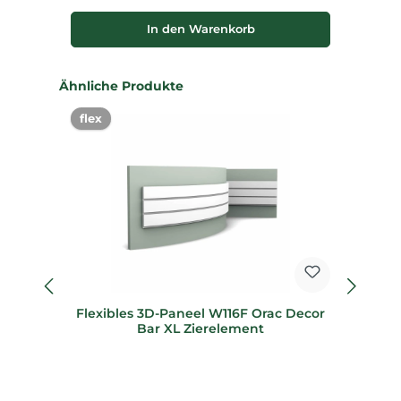
In den Warenkorb
Produktgalerie überspringen
Ähnliche Produkte
flex
%
Flexibles 3D-Paneel W116F Orac Decor
6
Bar XL Zierelement