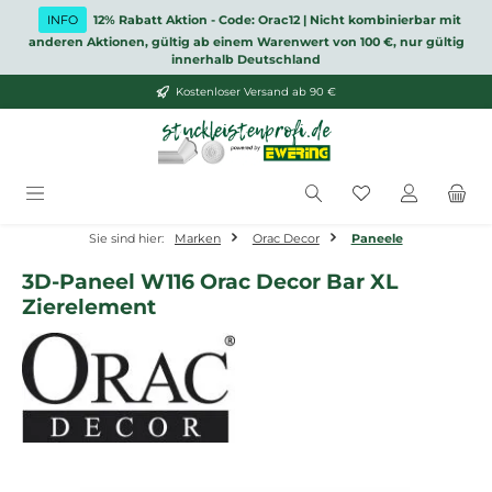
Zum Hauptinhalt springen
INFO
12% Rabatt Aktion - Code: Orac12 | Nicht kombinierbar mit
anderen Aktionen, gültig ab einem Warenwert von 100 €, nur gültig
innerhalb Deutschland
Kostenloser Versand ab 90 €
Du hast 0 Produ
Sie sind hier:
Marken
Orac Decor
Paneele
3D-Paneel W116 Orac Decor Bar XL
Zierelement