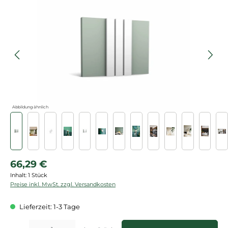
Bildergalerie überspringen
Abbildung ähnlich
Regulärer Preis:
66,29 €
Inhalt:
1 Stück
Preise inkl. MwSt. zzgl. Versandkosten
Lieferzeit: 1-3 Tage
Produkt Anzahl: Gib den gewünschten Wert ein oder benutze die Schaltflächen