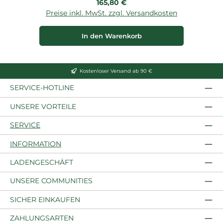
Regulärer Preis:
165,80 €
Preise inkl. MwSt. zzgl. Versandkosten
P
In den Warenkorb
Kostenloser Versand ab 90 €
SERVICE-HOTLINE
UNSERE VORTEILE
SERVICE
INFORMATION
LADENGESCHÄFT
UNSERE COMMUNITIES
SICHER EINKAUFEN
ZAHLUNGSARTEN