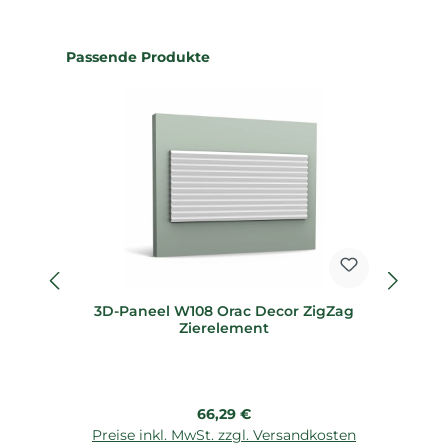
Produktgalerie überspringen
Passende Produkte
3D-Paneel W108 Orac Decor ZigZag
Zierelement
Regulärer Preis:
66,29 €
Preise inkl. MwSt. zzgl. Versandkosten
P