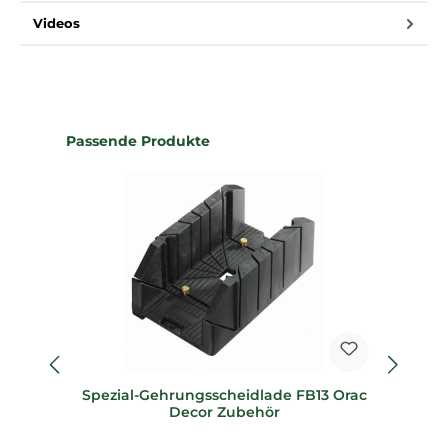
Videos
Produktgalerie überspringen
Passende Produkte
Spezial-Gehrungsscheidlade FB13 Orac
Sp
Decor Zubehör