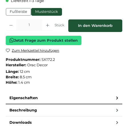
Lieferzeit 1-3 Tage
Fußleiste
Musterstück
Produkt Anzahl: Gib den gewünschten Wert ein oder benutze die Schaltflächen
Stück
In den Warenkorb
Jetzt Frage zum Produkt stellen
Zum Merkzettel hinzufügen
Produktnummer:
SX172.2
Hersteller:
Orac Decor
Länge:
12 cm
Breite:
8.5 cm
Höhe:
1.4 cm
Eigenschaften
Beschreibung
Downloads