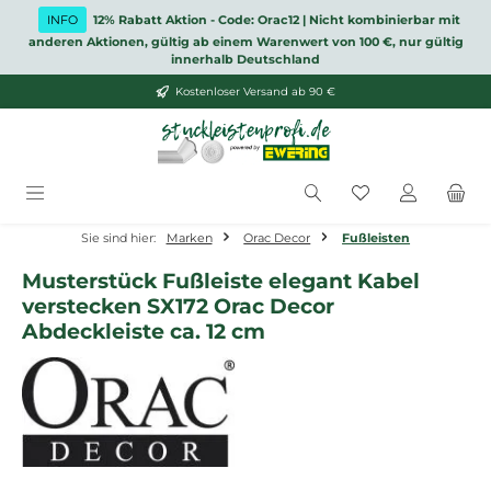
Zum Hauptinhalt springen
INFO
12% Rabatt Aktion - Code: Orac12 | Nicht kombinierbar mit
anderen Aktionen, gültig ab einem Warenwert von 100 €, nur gültig
innerhalb Deutschland
Kostenloser Versand ab 90 €
Du hast 0 Produ
Sie sind hier:
Marken
Orac Decor
Fußleisten
Musterstück Fußleiste elegant Kabel
verstecken SX172 Orac Decor
Abdeckleiste ca. 12 cm