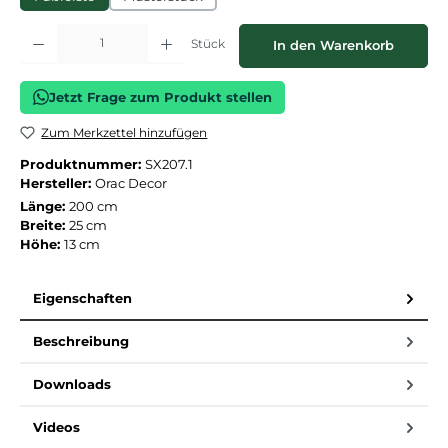
Produkt Anzahl: Gib den gewünschten Wert ein oder benutze die Schaltflächen
Stück
In den Warenkorb
Jetzt Frage zum Produkt stellen
Zum Merkzettel hinzufügen
Produktnummer:
SX207.1
Hersteller:
Orac Decor
Länge:
200 cm
Breite:
25 cm
Höhe:
13 cm
Eigenschaften
Beschreibung
Downloads
Videos