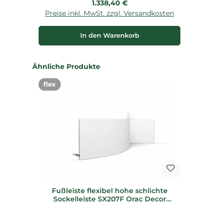
Regulärer Preis:
1.338,40 €
Preise inkl. MwSt. zzgl. Versandkosten
P
In den Warenkorb
Produktgalerie überspringen
Ähnliche Produkte
flex
Fußleiste flexibel hohe schlichte
Sockelleiste SX207F Orac Decor
Stuckleiste