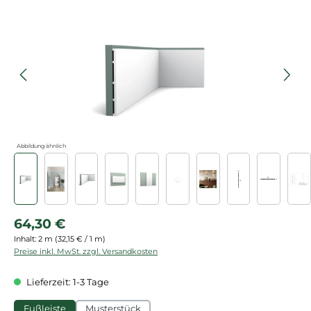
Bildergalerie überspringen
Abbildung ähnlich
Regulärer Preis:
64,30 €
Inhalt:
2 m
(32,15 € / 1 m)
Preise inkl. MwSt. zzgl. Versandkosten
Lieferzeit: 1-3 Tage
Fußleiste
Musterstück