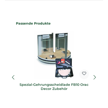
Produktgalerie überspringen
Passende Produkte
Spezial-Gehrungsscheidlade FB10 Orac
Sp
Decor Zubehör