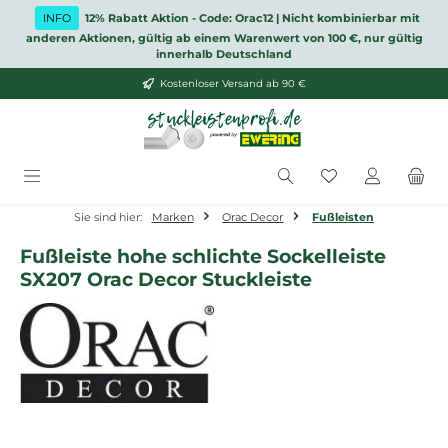
Zum Hauptinhalt springen
INFO
12% Rabatt Aktion - Code: Orac12 | Nicht kombinierbar mit
anderen Aktionen, gültig ab einem Warenwert von 100 €, nur gültig
innerhalb Deutschland
Kostenloser Versand ab 90 €
Du hast 0 Produ
Sie sind hier:
Marken
Orac Decor
Fußleisten
Fußleiste hohe schlichte Sockelleiste
SX207 Orac Decor Stuckleiste