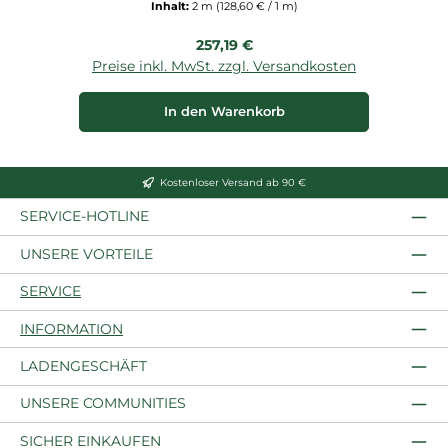
Inhalt:
2 m
(128,60 € / 1 m)
Regulärer Preis:
257,19 €
Preise inkl. MwSt. zzgl. Versandkosten
In den Warenkorb
Kostenloser Versand ab 90 €
SERVICE-HOTLINE
UNSERE VORTEILE
SERVICE
INFORMATION
LADENGESCHÄFT
UNSERE COMMUNITIES
SICHER EINKAUFEN