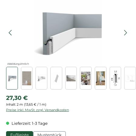
Bildergalerie überspringen
Abbildung ähnlich
Regulärer Preis:
27,30 €
Inhalt:
2 m
(13,65 € / 1 m)
Preise inkl. MwSt. zzgl. Versandkosten
Lieferzeit: 1-3 Tage
Fußleiste
Musterstück