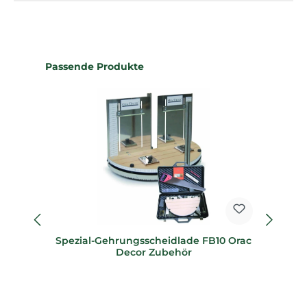
Produktgalerie überspringen
Passende Produkte
Spezial-Gehrungsscheidlade FB10 Orac
Sp
Decor Zubehör