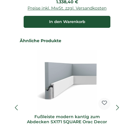
Regulärer Preis:
1.338,40 €
Preise inkl. MwSt. zzgl. Versandkosten
P
In den Warenkorb
Produktgalerie überspringen
Ähnliche Produkte
%
Fußleiste modern kantig zum
2
Abdecken SX171 SQUARE Orac Decor