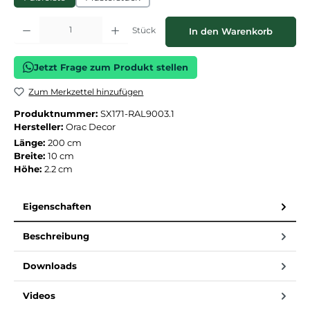
Produkt Anzahl: Gib den gewünschten Wert ein oder benutze die Schaltflächen
Stück
In den Warenkorb
Jetzt Frage zum Produkt stellen
Zum Merkzettel hinzufügen
Produktnummer:
SX171-RAL9003.1
Hersteller:
Orac Decor
Länge:
200 cm
Breite:
10 cm
Höhe:
2.2 cm
Eigenschaften
Beschreibung
Downloads
Videos