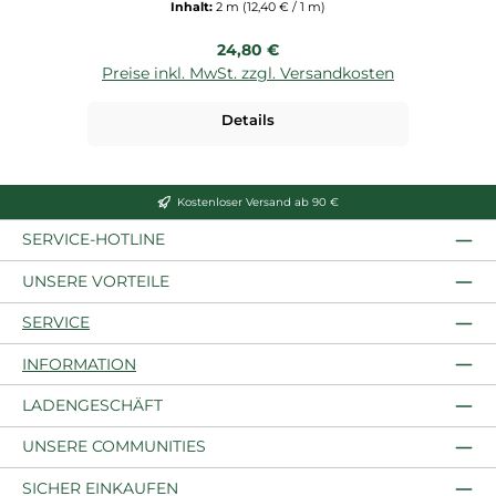
Inhalt:
2 m
(12,40 € / 1 m)
Regulärer Preis:
24,80 €
Preise inkl. MwSt. zzgl. Versandkosten
P
Details
Kostenloser Versand ab 90 €
SERVICE-HOTLINE
UNSERE VORTEILE
SERVICE
INFORMATION
LADENGESCHÄFT
UNSERE COMMUNITIES
SICHER EINKAUFEN