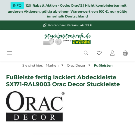
Zum Hauptinhalt springen
INFO
12% Rabatt Aktion - Code: Orac12 | Nicht kombinierbar mit
anderen Aktionen, gültig ab einem Warenwert von 100 €, nur gültig
innerhalb Deutschland
Kostenloser Versand ab 90 €
Du hast 0 Produ
Sie sind hier:
Marken
Orac Decor
Fußleisten
Fußleiste fertig lackiert Abdeckleiste
SX171-RAL9003 Orac Decor Stuckleiste