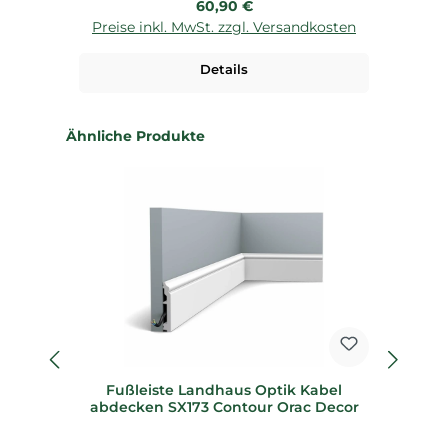
Regulärer Preis:
60,90 €
Preise inkl. MwSt. zzgl. Versandkosten
P
Details
Produktgalerie überspringen
Ähnliche Produkte
fl
Fußleiste Landhaus Optik Kabel
F
abdecken SX173 Contour Orac Decor