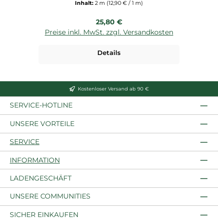
Inhalt:
2 m
(12,90 € / 1 m)
Regulärer Preis:
25,80 €
Preise inkl. MwSt. zzgl. Versandkosten
P
Details
Kostenloser Versand ab 90 €
SERVICE-HOTLINE
UNSERE VORTEILE
SERVICE
INFORMATION
LADENGESCHÄFT
UNSERE COMMUNITIES
SICHER EINKAUFEN