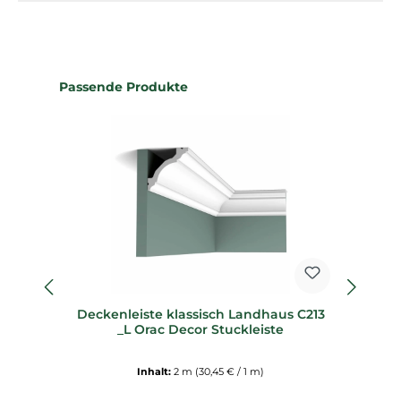
Produktgalerie überspringen
Passende Produkte
Deckenleiste klassisch Landhaus C213
_L Orac Decor Stuckleiste
Inhalt:
2 m
(30,45 € / 1 m)