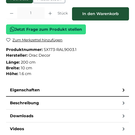
Produkt Anzahl: Gib den gewünschten Wert ein oder benutze die Schaltflächen
Stück
In den Warenkorb
Jetzt Frage zum Produkt stellen
Zum Merkzettel hinzufügen
Produktnummer:
SX173-RAL9003.1
Hersteller:
Orac Decor
Länge:
200 cm
Breite:
10 cm
Höhe:
1.6 cm
Eigenschaften
Beschreibung
Downloads
Videos