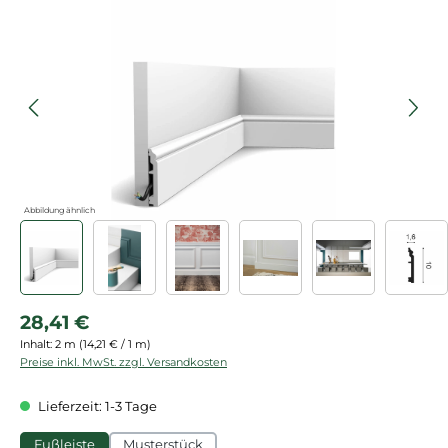
Bildergalerie überspringen
Abbildung ähnlich
Regulärer Preis:
28,41 €
Inhalt:
2 m
(14,21 € / 1 m)
Preise inkl. MwSt. zzgl. Versandkosten
Lieferzeit: 1-3 Tage
Fußleiste
Musterstück