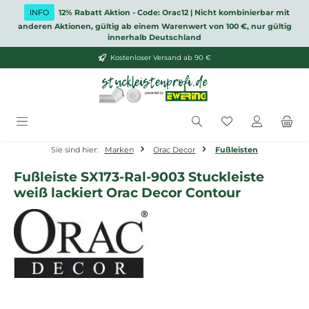
Zum Hauptinhalt springen
INFO
12% Rabatt Aktion - Code: Orac12 | Nicht kombinierbar mit
anderen Aktionen, gültig ab einem Warenwert von 100 €, nur gültig
innerhalb Deutschland
Kostenloser Versand ab 90 €
Du hast 0 Produ
Sie sind hier:
Marken
Orac Decor
Fußleisten
Fußleiste SX173-Ral-9003 Stuckleiste
weiß lackiert Orac Decor Contour