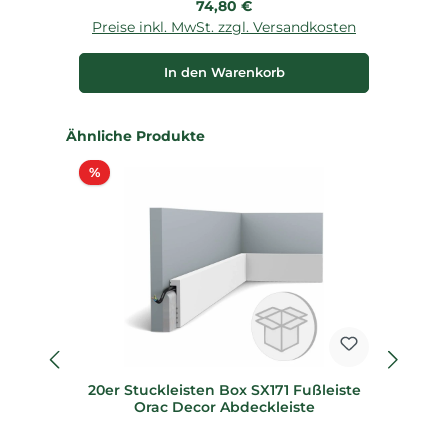
Regulärer Preis:
74,80 €
Preise inkl. MwSt. zzgl. Versandkosten
P
In den Warenkorb
Produktgalerie überspringen
Ähnliche Produkte
Rabatt
%
20er Stuckleisten Box SX171 Fußleiste
F
Orac Decor Abdeckleiste
SX