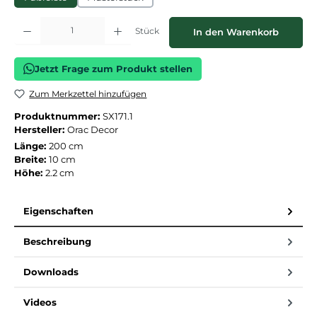
Produkt Anzahl: Gib den gewünschten Wert ein oder benutze die Schaltflächen
Stück
In den Warenkorb
Jetzt Frage zum Produkt stellen
Zum Merkzettel hinzufügen
Produktnummer:
SX171.1
Hersteller:
Orac Decor
Länge:
200 cm
Breite:
10 cm
Höhe:
2.2 cm
Eigenschaften
Beschreibung
Downloads
Videos