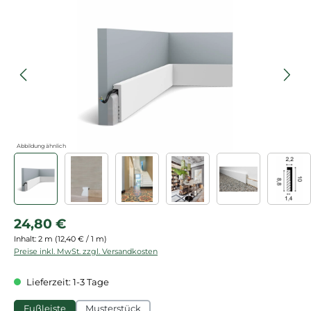
Bildergalerie überspringen
Abbildung ähnlich
Regulärer Preis:
24,80 €
Inhalt:
2 m
(12,40 € / 1 m)
Preise inkl. MwSt. zzgl. Versandkosten
Lieferzeit: 1-3 Tage
Fußleiste
Musterstück