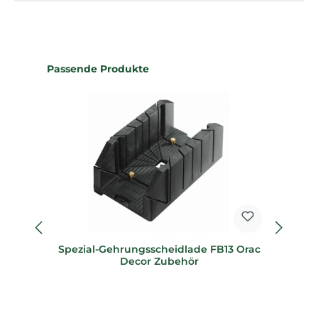
Produktgalerie überspringen
Passende Produkte
Spezial-Gehrungsscheidlade FB13 Orac
Sp
Decor Zubehör