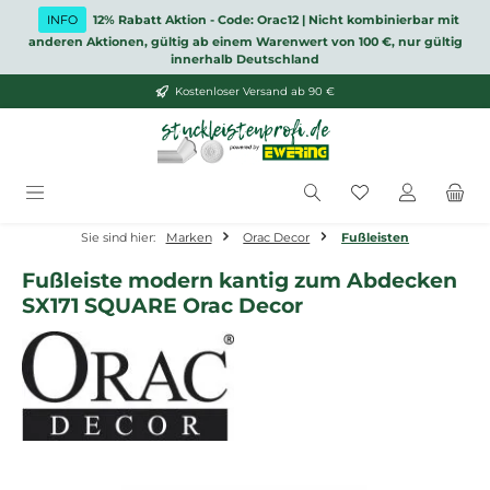
Zum Hauptinhalt springen
INFO
12% Rabatt Aktion - Code: Orac12 | Nicht kombinierbar mit
anderen Aktionen, gültig ab einem Warenwert von 100 €, nur gültig
innerhalb Deutschland
Kostenloser Versand ab 90 €
Du hast 0 Produ
Sie sind hier:
Marken
Orac Decor
Fußleisten
Fußleiste modern kantig zum Abdecken
SX171 SQUARE Orac Decor