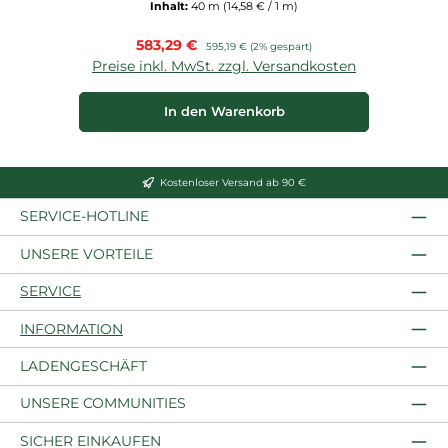
Inhalt:
40 m
(14,58 € / 1 m)
Verkaufspreis:
583,29 €
Regulärer Preis:
595,19 €
(2% gespart)
Preise inkl. MwSt. zzgl. Versandkosten
P
In den Warenkorb
Kostenloser Versand ab 90 €
SERVICE-HOTLINE
UNSERE VORTEILE
SERVICE
INFORMATION
LADENGESCHÄFT
UNSERE COMMUNITIES
SICHER EINKAUFEN