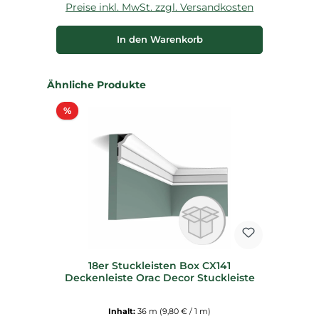
Preise inkl. MwSt. zzgl. Versandkosten
P
In den Warenkorb
Produktgalerie überspringen
Ähnliche Produkte
Rabatt
%
18er Stuckleisten Box CX141
Deckenleiste Orac Decor Stuckleiste
Inhalt:
36 m
(9,80 € / 1 m)