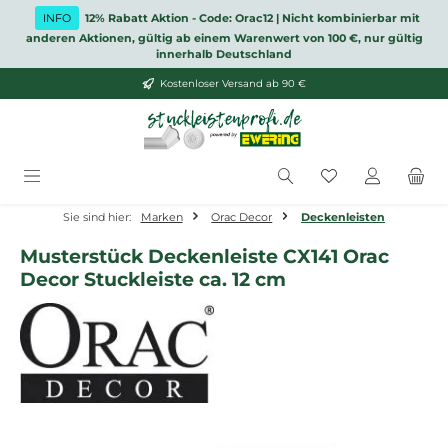
Zum Hauptinhalt springen
INFO
12% Rabatt Aktion - Code: Orac12 | Nicht kombinierbar mit
anderen Aktionen, gültig ab einem Warenwert von 100 €, nur gültig
innerhalb Deutschland
Kostenloser Versand ab 90 €
Du hast 0 Produ
Sie sind hier:
Marken
Orac Decor
Deckenleisten
Musterstück Deckenleiste CX141 Orac
Decor Stuckleiste ca. 12 cm