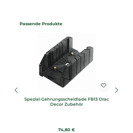
Produktgalerie überspringen
Passende Produkte
Spezial-Gehrungsscheidlade FB13 Orac
Sp
Decor Zubehör
Regulärer Preis:
74,80 €