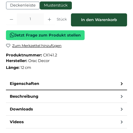
Deckenleiste
Musterstück
Produkt Anzahl: Gib den gewünschten Wert ein oder benutze die Schaltflächen
Stück
In den Warenkorb
Jetzt Frage zum Produkt stellen
Zum Merkzettel hinzufügen
Produktnummer:
CX141.2
Hersteller:
Orac Decor
Länge:
12 cm
Eigenschaften
Beschreibung
Downloads
Videos