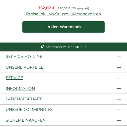
Verkaufspreis:
352,87 €
Regulärer Preis:
360,07 €
(2% gespart)
Preise inkl. MwSt. zzgl. Versandkosten
In den Warenkorb
Kostenloser Versand ab 90 €
SERVICE-HOTLINE
UNSERE VORTEILE
SERVICE
INFORMATION
LADENGESCHÄFT
UNSERE COMMUNITIES
SICHER EINKAUFEN