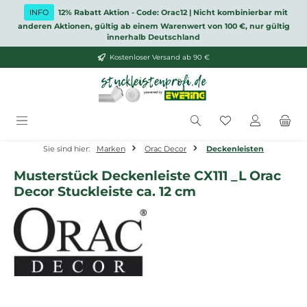
Zum Hauptinhalt springen
INFO
12% Rabatt Aktion - Code: Orac12 | Nicht kombinierbar mit
anderen Aktionen, gültig ab einem Warenwert von 100 €, nur gültig
innerhalb Deutschland
Kostenloser Versand ab 90 €
Du hast 0 Produ
Sie sind hier:
Marken
Orac Decor
Deckenleisten
Musterstück Deckenleiste CX111 _L Orac
Decor Stuckleiste ca. 12 cm