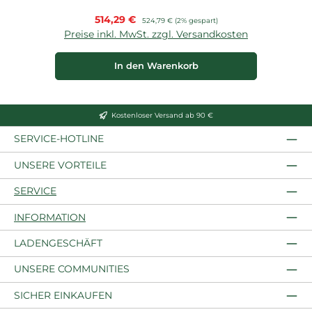
Verkaufspreis:
514,29 €
Regulärer Preis:
524,79 €
(2% gespart)
Preise inkl. MwSt. zzgl. Versandkosten
In den Warenkorb
Kostenloser Versand ab 90 €
SERVICE-HOTLINE
UNSERE VORTEILE
SERVICE
INFORMATION
LADENGESCHÄFT
UNSERE COMMUNITIES
SICHER EINKAUFEN