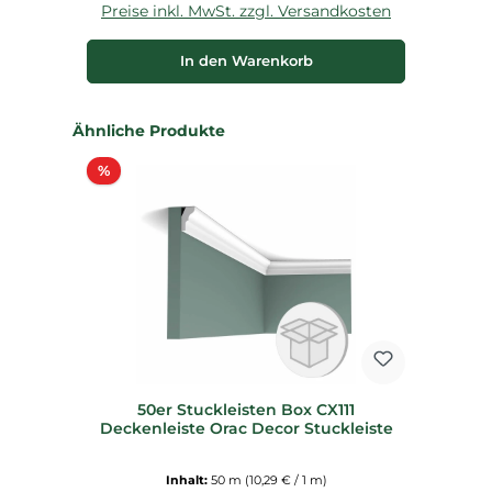
Preise inkl. MwSt. zzgl. Versandkosten
P
In den Warenkorb
Produktgalerie überspringen
Ähnliche Produkte
Rabatt
%
50er Stuckleisten Box CX111
Deckenleiste Orac Decor Stuckleiste
Inhalt:
50 m
(10,29 € / 1 m)