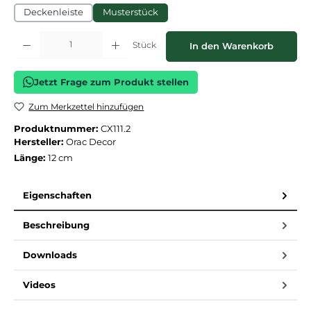
Deckenleiste
Musterstück
Produkt Anzahl: Gib den gewünschten Wert ein oder benutze die Schaltflächen
Stück
In den Warenkorb
Jetzt Frage zum Produkt stellen
Zum Merkzettel hinzufügen
Produktnummer:
CX111.2
Hersteller:
Orac Decor
Länge:
12 cm
Eigenschaften
Beschreibung
Downloads
Videos