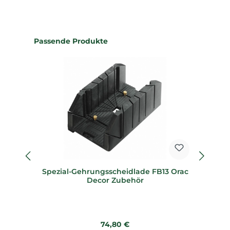
Produktgalerie überspringen
Passende Produkte
Spezial-Gehrungsscheidlade FB13 Orac
Sp
Decor Zubehör
Regulärer Preis:
74,80 €