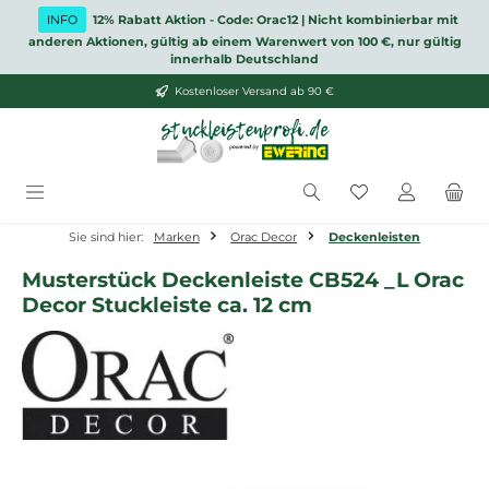
Zum Hauptinhalt springen
INFO
12% Rabatt Aktion - Code: Orac12 | Nicht kombinierbar mit
anderen Aktionen, gültig ab einem Warenwert von 100 €, nur gültig
innerhalb Deutschland
Kostenloser Versand ab 90 €
Du hast 0 Produ
Sie sind hier:
Marken
Orac Decor
Deckenleisten
Musterstück Deckenleiste CB524 _L Orac
Decor Stuckleiste ca. 12 cm