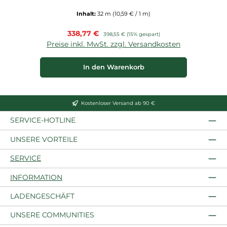
Inhalt:
32 m
(10,59 € / 1 m)
Verkaufspreis:
338,77 €
Regulärer Preis:
398,55 €
(15% gespart)
Preise inkl. MwSt. zzgl. Versandkosten
P
In den Warenkorb
Kostenloser Versand ab 90 €
SERVICE-HOTLINE
UNSERE VORTEILE
SERVICE
INFORMATION
LADENGESCHÄFT
UNSERE COMMUNITIES