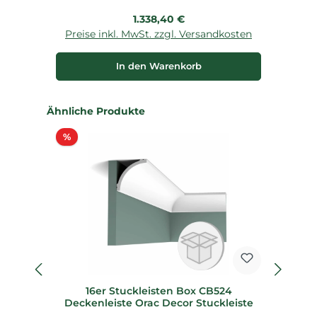
Regulärer Preis:
1.338,40 €
Preise inkl. MwSt. zzgl. Versandkosten
P
In den Warenkorb
Produktgalerie überspringen
Ähnliche Produkte
Rabatt
%
16er Stuckleisten Box CB524
Deckenleiste Orac Decor Stuckleiste