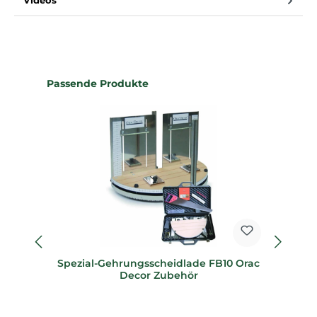
Videos
Produktgalerie überspringen
Passende Produkte
Spezial-Gehrungsscheidlade FB10 Orac
Sp
Decor Zubehör