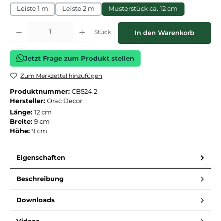
Leiste 1 m
Leiste 2 m
Musterstück ca. 12 cm
Produkt Anzahl: Gib den gewünschten Wert ein oder benutze die Schaltflächen
Stück
In den Warenkorb
Jetzt Frage zum Produkt stellen
Zum Merkzettel hinzufügen
Produktnummer:
CB524.2
Hersteller:
Orac Decor
Länge:
12 cm
Breite:
9 cm
Höhe:
9 cm
Eigenschaften
Beschreibung
Downloads