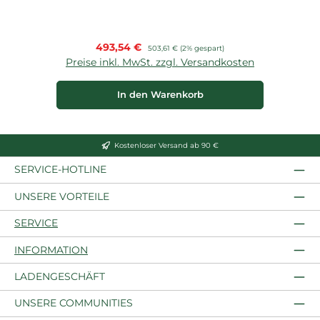
Verkaufspreis:
493,54 €
Regulärer Preis:
503,61 €
(2% gespart)
Preise inkl. MwSt. zzgl. Versandkosten
In den Warenkorb
Kostenloser Versand ab 90 €
SERVICE-HOTLINE
UNSERE VORTEILE
SERVICE
INFORMATION
LADENGESCHÄFT
UNSERE COMMUNITIES