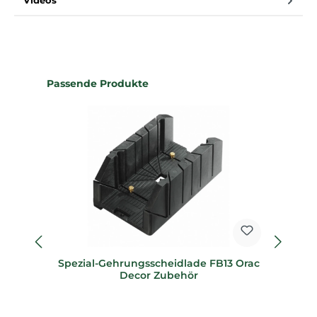
Videos
Produktgalerie überspringen
Passende Produkte
Spezial-Gehrungsscheidlade FB13 Orac
Sp
Decor Zubehör