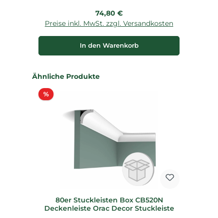
Regulärer Preis:
74,80 €
Preise inkl. MwSt. zzgl. Versandkosten
P
In den Warenkorb
Produktgalerie überspringen
Ähnliche Produkte
Rabatt
%
80er Stuckleisten Box CB520N
Deckenleiste Orac Decor Stuckleiste