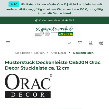
Zum Hauptinhalt springen
INFO
12% Rabatt Aktion - Code: Orac12 | Nicht kombinierbar mit
anderen Aktionen, gültig ab einem Warenwert von 100 €, nur gültig
innerhalb Deutschland
Kostenloser Versand ab 90 €
Du hast 0 Produ
Sie sind hier:
Marken
Orac Decor
Deckenleisten
Musterstück Deckenleiste CB520N Orac
Decor Stuckleiste ca. 12 cm