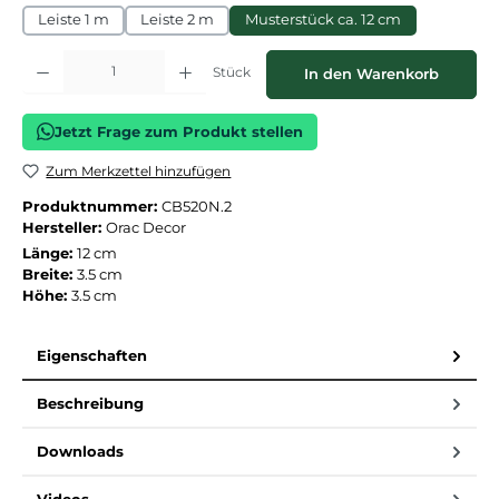
Leiste 1 m
Leiste 2 m
Musterstück ca. 12 cm
Produkt Anzahl: Gib den gewünschten Wert ein oder benutze die Schaltflächen
Stück
In den Warenkorb
Jetzt Frage zum Produkt stellen
Zum Merkzettel hinzufügen
Produktnummer:
CB520N.2
Hersteller:
Orac Decor
Länge:
12 cm
Breite:
3.5 cm
Höhe:
3.5 cm
Eigenschaften
Beschreibung
Downloads