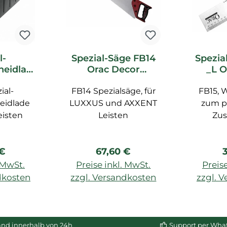
l-
Spezial-Säge FB14
Spezia
heidlad
Orac Decor
_L O
c Decor
Zubehör
Z
ial-
ör
FB14 Spezialsäge, für
FB15, 
eidlade
LUXXUS und AXXENT
zum p
eisten
Leisten
Zu
rer Preis:
Regulärer Preis:
R
 €
67,60 €
. MwSt.
Preise inkl. MwSt.
Preise
dkosten
zzgl. Versandkosten
zzgl. 
enkorb
In den Warenkorb
In de
and innerhalb von 24h
Support per Wha