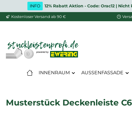
INFO
12% Rabatt Aktion - Code: Orac12 | Nic
m Hauptinhalt springen
Zur Suche springen
Zur Hauptnavigation springen
Kostenloser Versand ab 90 €
Vers
INNENRAUM
AUSSENFASSADE
Musterstück Deckenleiste C60