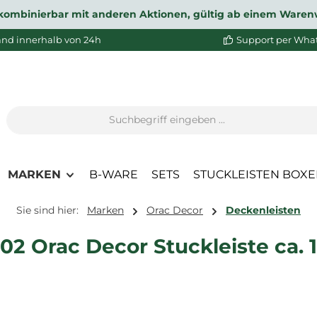
ht kombinierbar mit anderen Aktionen, gültig ab einem Waren
and innerhalb von 24h
Support per Wha
MARKEN
B-WARE
SETS
STUCKLEISTEN BOX
Sie sind hier:
Marken
Orac Decor
Deckenleisten
2 Orac Decor Stuckleiste ca. 