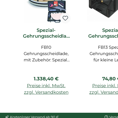
Spezial-
Spezia
Gehrungsscheidlad
Gehrungssc
e FB10 Orac Decor
e FB13 Ora
Zubehör
FB10
FB13 Spez
Zubeh
Gehrungsscheidlade,
Gehrungssch
mit Zubehör: Spezial-
für kleine L
Säge FB14, Zollstock,
Bleistift, Spezial-Lineal
Regulärer Preis:
Regulä
1.338,40 €
74,80
FB15
Preise inkl. MwSt.
Preise inkl
zzgl. Versandkosten
zzgl. Versan
In den Warenkorb
In den War
Kostenloser Versand ab 90 €
Vers