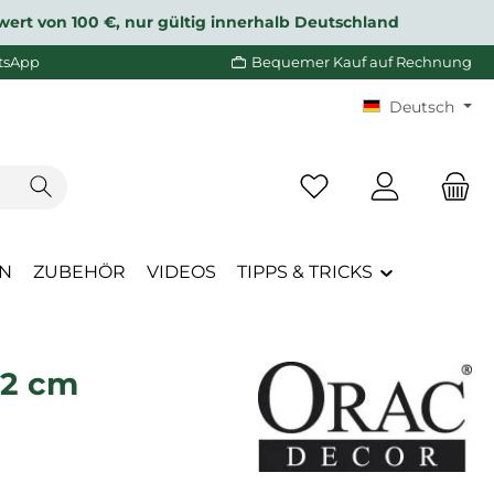
wert von 100 €, nur gültig innerhalb Deutschland
tsApp
Bequemer Kauf auf Rechnung
Deutsch
Du hast 0 Produkte a
EN
ZUBEHÖR
VIDEOS
TIPPS & TRICKS
12 cm