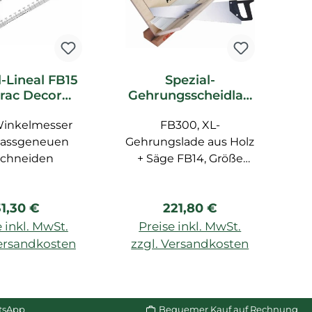
l-Lineal FB15
Spezial-
rac Decor
Gehrungsscheidlad
F
ubehör
e FB300 Orac Decor
Winkelmesser
FB300, XL-
Zubehör
assgeneuen
Gehrungslade aus Holz
schneiden
+ Säge FB14, Größe
Un
max. 29,1 cm
egulärer Preis:
Regulärer Preis:
31,30 €
221,80 €
B
 inkl. MwSt.
Preise inkl. MwSt.
ml
Versandkosten
zzgl. Versandkosten
z
W
n Warenkorb
In den Warenkorb
p
tsApp
Bequemer Kauf auf Rechnung