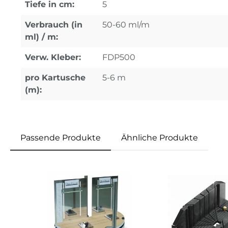
Tiefe in cm:
5
Verbrauch (in
50-60 ml/m
ml) / m:
Verw. Kleber:
FDP500
pro Kartusche
5-6 m
(m):
Passende Produkte
Ähnliche Produkte
Produktgalerie überspringen