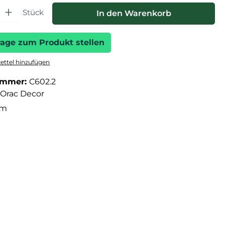
hl: Gib den gewünschten Wert ein oder benutze die Schaltfläche
Stück
In den Warenkorb
rage zum Produkt stellen
ttel hinzufügen
ummer:
C602.2
Orac Decor
cm