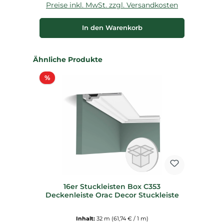
Preise inkl. MwSt. zzgl. Versandkosten
P
In den Warenkorb
Produktgalerie überspringen
Ähnliche Produkte
Rabatt
%
16er Stuckleisten Box C353
Deckenleiste Orac Decor Stuckleiste
Inhalt:
32 m
(61,74 € / 1 m)