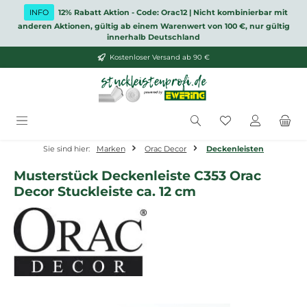
Zum Hauptinhalt springen
INFO
12% Rabatt Aktion - Code: Orac12 | Nicht kombinierbar mit
anderen Aktionen, gültig ab einem Warenwert von 100 €, nur gültig
innerhalb Deutschland
Kostenloser Versand ab 90 €
Du hast 0 Produ
Sie sind hier:
Marken
Orac Decor
Deckenleisten
Musterstück Deckenleiste C353 Orac
Decor Stuckleiste ca. 12 cm