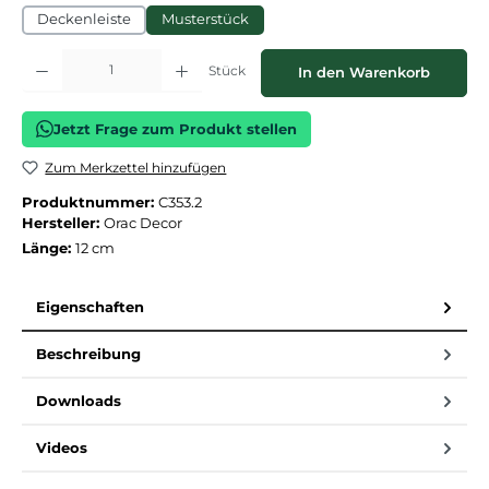
Deckenleiste
Musterstück
Produkt Anzahl: Gib den gewünschten Wert ein oder benutze die Schaltflächen
Stück
In den Warenkorb
Jetzt Frage zum Produkt stellen
Zum Merkzettel hinzufügen
Produktnummer:
C353.2
Hersteller:
Orac Decor
Länge:
12 cm
Eigenschaften
Beschreibung
Downloads
Videos