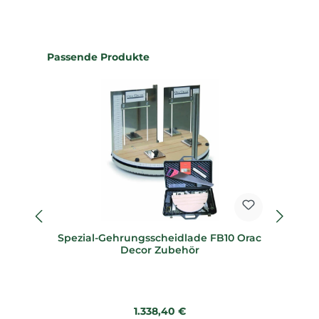
Produktgalerie überspringen
Passende Produkte
Spezial-Gehrungsscheidlade FB10 Orac
Sp
Decor Zubehör
Regulärer Preis:
1.338,40 €