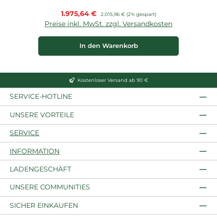
Verkaufspreis:
1.975,64 €
Regulärer Preis:
2.015,96 €
(2% gespart)
Preise inkl. MwSt. zzgl. Versandkosten
In den Warenkorb
Kostenloser Versand ab 90 €
SERVICE-HOTLINE
UNSERE VORTEILE
SERVICE
INFORMATION
LADENGESCHÄFT
UNSERE COMMUNITIES
SICHER EINKAUFEN