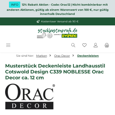
Zum Hauptinhalt springen
INFO
12% Rabatt Aktion - Code: Orac12 | Nicht kombinierbar mit
anderen Aktionen, gültig ab einem Warenwert von 100 €, nur gültig
innerhalb Deutschland
Kostenloser Versand ab 90 €
Du hast 0 Produ
Sie sind hier:
Marken
Orac Decor
Deckenleisten
Musterstück Deckenleiste Landhausstil
Cotswold Design C339 NOBLESSE Orac
Decor ca. 12 cm