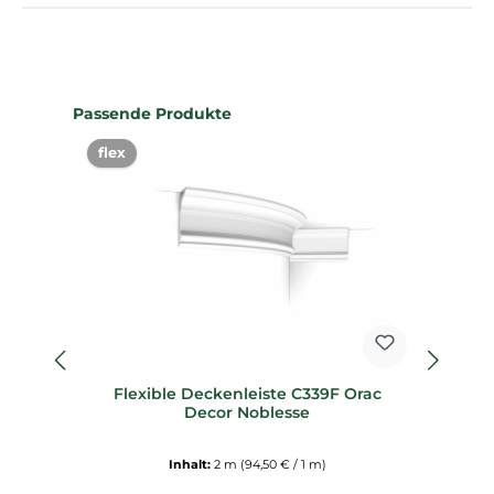
Produktgalerie überspringen
Passende Produkte
flex
Flexible Deckenleiste C339F Orac
Sp
Decor Noblesse
Inhalt:
2 m
(94,50 € / 1 m)