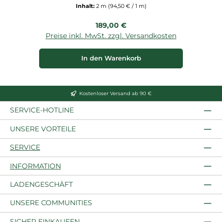
Inhalt:
2 m
(94,50 € / 1 m)
Regulärer Preis:
189,00 €
Preise inkl. MwSt. zzgl. Versandkosten
P
In den Warenkorb
Kostenloser Versand ab 90 €
SERVICE-HOTLINE
UNSERE VORTEILE
SERVICE
INFORMATION
LADENGESCHÄFT
UNSERE COMMUNITIES
SICHER EINKAUFEN