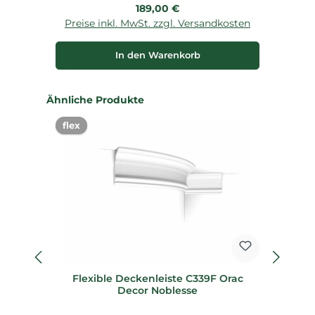
Regulärer Preis:
189,00 €
Preise inkl. MwSt. zzgl. Versandkosten
P
In den Warenkorb
Produktgalerie überspringen
Ähnliche Produkte
flex
%
Flexible Deckenleiste C339F Orac
7e
Decor Noblesse