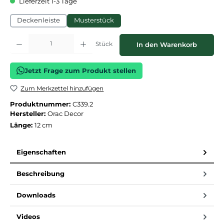
Lieferzeit 1-3 Tage
Deckenleiste
Musterstück
Produkt Anzahl: Gib den gewünschten Wert ein oder benutze die Schaltflächen
Stück
In den Warenkorb
Jetzt Frage zum Produkt stellen
Zum Merkzettel hinzufügen
Produktnummer:
C339.2
Hersteller:
Orac Decor
Länge:
12 cm
Eigenschaften
Beschreibung
Downloads
Videos