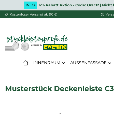
INFO
12% Rabatt Aktion - Code: Orac12 | Nic
m Hauptinhalt springen
Zur Suche springen
Zur Hauptnavigation springen
Kostenloser Versand ab 90 €
Vers
INNENRAUM
AUSSENFASSADE
Musterstück Deckenleiste C33