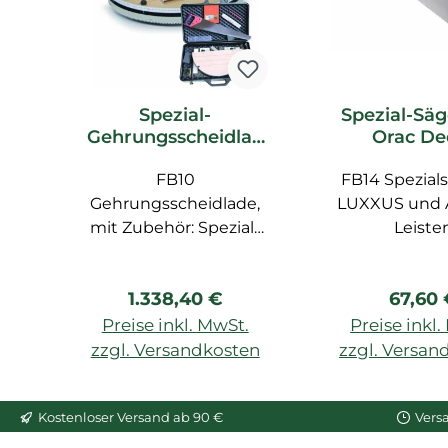
Spezial-
Spezial-Säg
Gehrungsscheidlad
Orac De
e FB10 Orac Decor
Zubeh
Zubehör
FB10
FB14 Spezials
Gehrungsscheidlade,
LUXXUS und
mit Zubehör: Spezial-
Leiste
Säge FB14, Zollstock,
Bleistift, Spezial-Lineal
Regulärer Preis:
Regulä
1.338,40 €
67,60
FB15
Preise inkl. MwSt.
Preise inkl
zzgl. Versandkosten
zzgl. Versan
In den Warenkorb
In den War
Kostenloser Versand ab 90 €
Vers