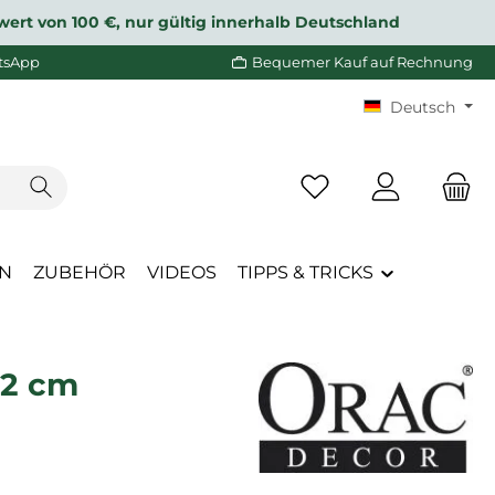
wert von 100 €, nur gültig innerhalb Deutschland
tsApp
Bequemer Kauf auf Rechnung
Deutsch
Du hast 0 Produkte a
EN
ZUBEHÖR
VIDEOS
TIPPS & TRICKS
12 cm