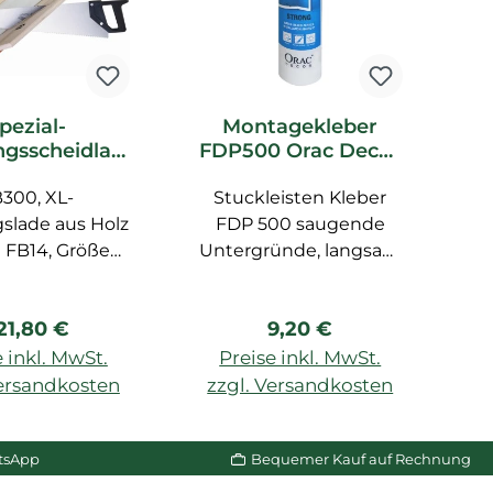
pezial-
Montagekleber
gsscheidlad
FDP500 Orac Decor
F
0 Orac Decor
DecoFix Pro
300, XL-
ubehör
Stuckleisten Kleber
slade aus Holz
FDP 500 saugende
 FB14, Größe
Untergründe, langsam
s
. 29,1 cm
trocknend,
U
überstreichbar nach
f
egulärer Preis:
Regulärer Preis:
21,80 €
9,20 €
24 Std., für LUXXUS,
BASIXX, AXXENT, 310
F
 inkl. MwSt.
Preise inkl. MwSt.
ml, für Innenräume, für
b
Versandkosten
zzgl. Versandkosten
z
Wand und Decke, auf
n Warenkorb
In den Warenkorb
porösen Oberfllächen
tsApp
Bequemer Kauf auf Rechnung
geeignet.