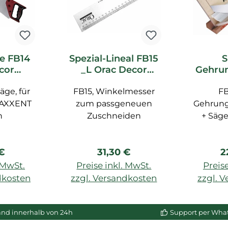
e FB14
Spezial-Lineal FB15
S
cor
_L Orac Decor
Gehrun
ör
Zubehör
e FB30
äge, für
FB15, Winkelmesser
FB
Z
 AXXENT
zum passgeneuen
Gehrung
n
Zuschneiden
+ Säge
max
rer Preis:
Regulärer Preis:
R
 €
31,30 €
2
. MwSt.
Preise inkl. MwSt.
Preise
dkosten
zzgl. Versandkosten
zzgl. 
enkorb
In den Warenkorb
In de
and innerhalb von 24h
Support per Wha