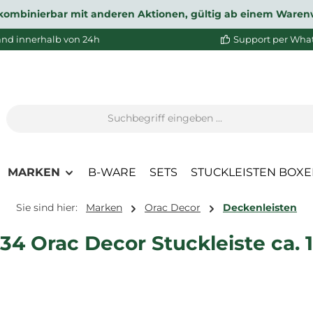
ht kombinierbar mit anderen Aktionen, gültig ab einem Waren
and innerhalb von 24h
Support per Wha
MARKEN
B-WARE
SETS
STUCKLEISTEN BOX
Sie sind hier:
Marken
Orac Decor
Deckenleisten
4 Orac Decor Stuckleiste ca. 