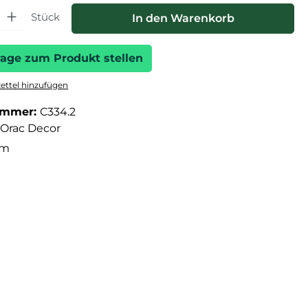
hl: Gib den gewünschten Wert ein oder benutze die Schaltfläche
Stück
In den Warenkorb
rage zum Produkt stellen
ttel hinzufügen
ummer:
C334.2
Orac Decor
cm