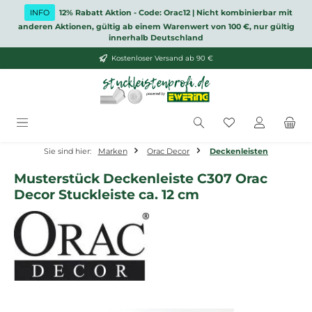
Zum Hauptinhalt springen
INFO
12% Rabatt Aktion - Code: Orac12 | Nicht kombinierbar mit
anderen Aktionen, gültig ab einem Warenwert von 100 €, nur gültig
innerhalb Deutschland
Kostenloser Versand ab 90 €
Du hast 0 Produ
Sie sind hier:
Marken
Orac Decor
Deckenleisten
Musterstück Deckenleiste C307 Orac
Decor Stuckleiste ca. 12 cm