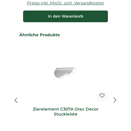
Preise inkl. MwSt. zzgl. Versandkosten
P
In den Warenkorb
Produktgalerie überspringen
Ähnliche Produkte
%
Zierelement C307A Orac Decor
Stuckleiste
D