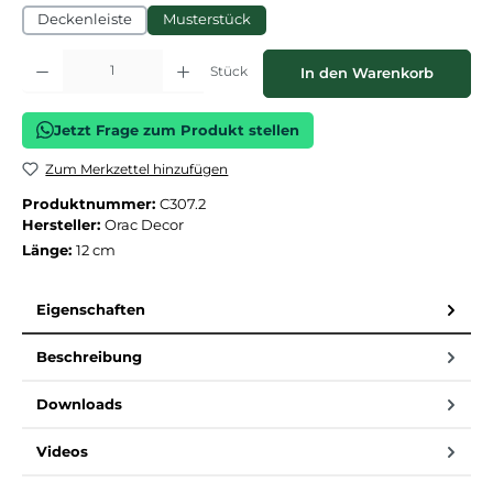
Deckenleiste
Musterstück
Produkt Anzahl: Gib den gewünschten Wert ein oder benutze die Schaltflächen
Stück
In den Warenkorb
Jetzt Frage zum Produkt stellen
Zum Merkzettel hinzufügen
Produktnummer:
C307.2
Hersteller:
Orac Decor
Länge:
12 cm
Eigenschaften
Beschreibung
Downloads
Videos