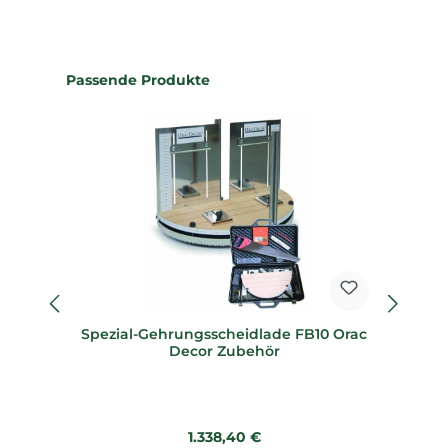
Produktgalerie überspringen
Passende Produkte
Spezial-Gehrungsscheidlade FB10 Orac
Sp
Decor Zubehör
Regulärer Preis:
1.338,40 €