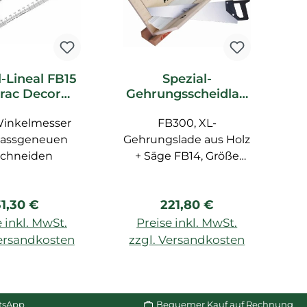
l-Lineal FB15
Spezial-
rac Decor
Gehrungsscheidlad
F
ubehör
e FB300 Orac Decor
Winkelmesser
FB300, XL-
Zubehör
assgeneuen
Gehrungslade aus Holz
schneiden
+ Säge FB14, Größe
Un
max. 29,1 cm
egulärer Preis:
Regulärer Preis:
31,30 €
221,80 €
B
 inkl. MwSt.
Preise inkl. MwSt.
ml
Versandkosten
zzgl. Versandkosten
z
W
n Warenkorb
In den Warenkorb
p
tsApp
Bequemer Kauf auf Rechnung