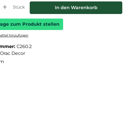
hl: Gib den gewünschten Wert ein oder benutze die Schaltfläche
Stück
In den Warenkorb
rage zum Produkt stellen
ttel hinzufügen
ummer:
C260.2
Orac Decor
cm