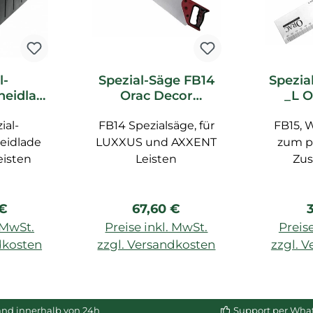
l-
Spezial-Säge FB14
Spezia
heidlad
Orac Decor
_L O
c Decor
Zubehör
Z
ial-
ör
FB14 Spezialsäge, für
FB15, 
eidlade
LUXXUS und AXXENT
zum p
eisten
Leisten
Zu
rer Preis:
Regulärer Preis:
R
 €
67,60 €
. MwSt.
Preise inkl. MwSt.
Preise
dkosten
zzgl. Versandkosten
zzgl. 
enkorb
In den Warenkorb
In de
and innerhalb von 24h
Support per Wha