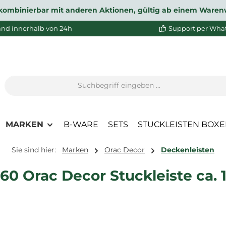
ht kombinierbar mit anderen Aktionen, gültig ab einem Waren
and innerhalb von 24h
Support per Wha
MARKEN
B-WARE
SETS
STUCKLEISTEN BOX
Sie sind hier:
Marken
Orac Decor
Deckenleisten
60 Orac Decor Stuckleiste ca. 