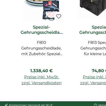
Spezial-
Spezia
Gehrungsscheidlad
Gehrungssc
e FB10 Orac Decor
e FB13 Ora
Zubehör
FB10
FB13 Spez
Zubeh
Gehrungsscheidlade,
Gehrungssch
mit Zubehör: Spezial-
für kleine L
Säge FB14, Zollstock,
Bleistift, Spezial-Lineal
Regulärer Preis:
Regulä
1.338,40 €
74,80
FB15
Preise inkl. MwSt.
Preise inkl
zzgl. Versandkosten
zzgl. Versan
In den Warenkorb
In den War
Kostenloser Versand ab 90 €
Vers