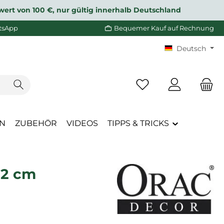
wert von 100 €, nur gültig innerhalb Deutschland
tsApp
Bequemer Kauf auf Rechnung
Deutsch
Du hast 0 Produkte a
EN
ZUBEHÖR
VIDEOS
TIPPS & TRICKS
12 cm