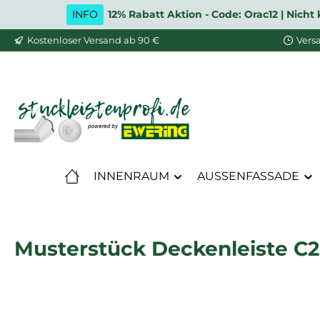
INFO
12% Rabatt Aktion - Code: Orac12 | Nic
m Hauptinhalt springen
Zur Suche springen
Zur Hauptnavigation springen
Kostenloser Versand ab 90 €
Vers
INNENRAUM
AUSSENFASSADE
Musterstück Deckenleiste C2