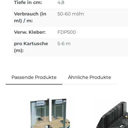
Tiefe in cm:
4,8
Verbrauch (in
50-60 ml/m
ml) / m:
Verw. Kleber:
FDP500
pro Kartusche
5-6 m
(m):
Passende Produkte
Ähnliche Produkte
Produktgalerie überspringen