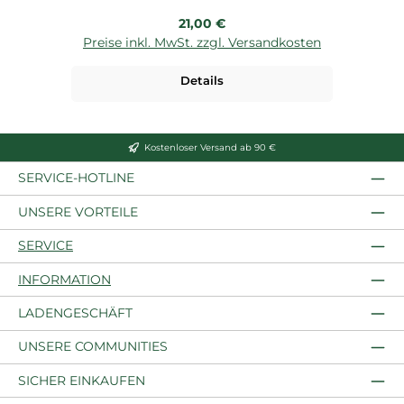
Regulärer Preis:
21,00 €
Preise inkl. MwSt. zzgl. Versandkosten
P
Details
Kostenloser Versand ab 90 €
SERVICE-HOTLINE
UNSERE VORTEILE
SERVICE
INFORMATION
LADENGESCHÄFT
UNSERE COMMUNITIES
SICHER EINKAUFEN