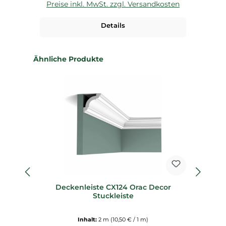
Preise inkl. MwSt. zzgl. Versandkosten
P
Details
Produktgalerie überspringen
Ähnliche Produkte
%
Deckenleiste CX124 Orac Decor
Stuckleiste
D
Inhalt:
2 m
(10,50 € / 1 m)