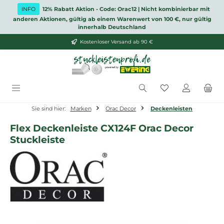
Zum Hauptinhalt springen
INFO
12% Rabatt Aktion - Code: Orac12 | Nicht kombinierbar mit
anderen Aktionen, gültig ab einem Warenwert von 100 €, nur gültig
innerhalb Deutschland
Kostenloser Versand ab 90 €
Du hast 0 Produ
Sie sind hier:
Marken
Orac Decor
Deckenleisten
Flex Deckenleiste CX124F Orac Decor
Stuckleiste