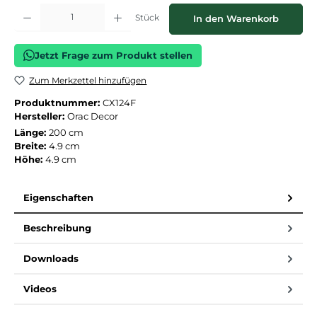
Produkt Anzahl: Gib den gewünschten Wert ein oder benutze die Schaltflächen
Stück
In den Warenkorb
Jetzt Frage zum Produkt stellen
Zum Merkzettel hinzufügen
Produktnummer:
CX124F
Hersteller:
Orac Decor
Länge:
200 cm
Breite:
4.9 cm
Höhe:
4.9 cm
Eigenschaften
Beschreibung
Downloads
Videos