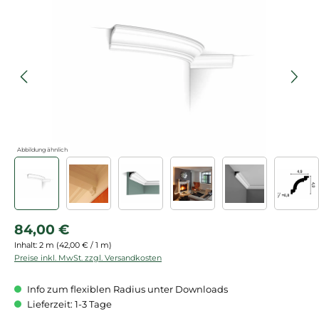
Bildergalerie überspringen
Abbildung ähnlich
Regulärer Preis:
84,00 €
Inhalt:
2 m
(42,00 € / 1 m)
Preise inkl. MwSt. zzgl. Versandkosten
Info zum flexiblen Radius unter Downloads
Lieferzeit: 1-3 Tage