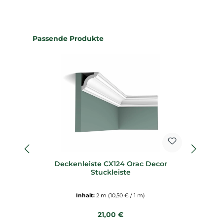
Produktgalerie überspringen
Passende Produkte
Deckenleiste CX124 Orac Decor
Sp
Stuckleiste
Inhalt:
2 m
(10,50 € / 1 m)
Regulärer Preis:
21,00 €