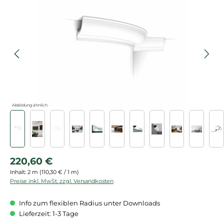
Bildergalerie überspringen
Abbildung ähnlich
Regulärer Preis:
220,60 €
Inhalt:
2 m
(110,30 € / 1 m)
Preise inkl. MwSt. zzgl. Versandkosten
Info zum flexiblen Radius unter Downloads
Lieferzeit: 1-3 Tage