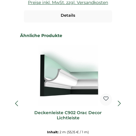
Preise inkl. MwSt. zzgl. Versandkosten
P
Details
Produktgalerie überspringen
Ähnliche Produkte
%
Deckenleiste C902 Orac Decor
Lichtleiste
D
Inhalt:
2 m
(55,15 € / 1 m)