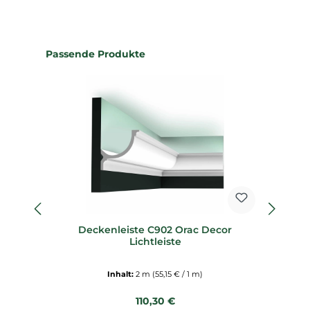
Produktgalerie überspringen
Passende Produkte
Deckenleiste C902 Orac Decor
Sp
Lichtleiste
Inhalt:
2 m
(55,15 € / 1 m)
Regulärer Preis:
110,30 €