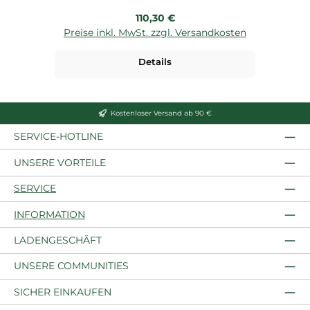
Regulärer Preis:
110,30 €
Preise inkl. MwSt. zzgl. Versandkosten
P
Details
Kostenloser Versand ab 90 €
SERVICE-HOTLINE
UNSERE VORTEILE
SERVICE
INFORMATION
LADENGESCHÄFT
UNSERE COMMUNITIES
SICHER EINKAUFEN