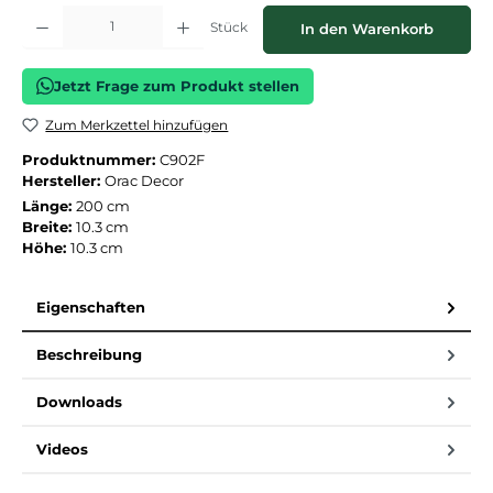
Produkt Anzahl: Gib den gewünschten Wert ein oder benutze die Schaltflächen
Stück
In den Warenkorb
Jetzt Frage zum Produkt stellen
Zum Merkzettel hinzufügen
Produktnummer:
C902F
Hersteller:
Orac Decor
Länge:
200 cm
Breite:
10.3 cm
Höhe:
10.3 cm
Eigenschaften
Beschreibung
Downloads
Videos