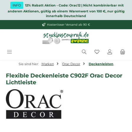
Zum Hauptinhalt springen
INFO
12% Rabatt Aktion - Code: Orac12 | Nicht kombinierbar mit
anderen Aktionen, gültig ab einem Warenwert von 100 €, nur gültig
innerhalb Deutschland
Kostenloser Versand ab 90 €
Du hast 0 Produ
Sie sind hier:
Marken
Orac Decor
Deckenleisten
Flexible Deckenleiste C902F Orac Decor
Lichtleiste