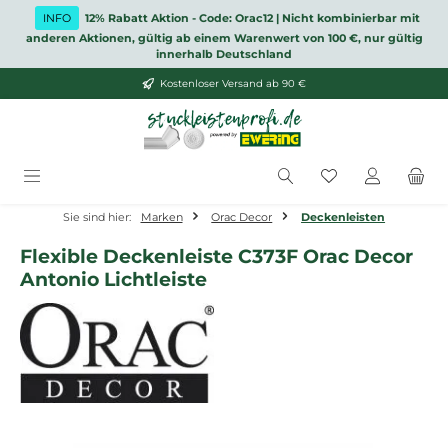
Zum Hauptinhalt springen
INFO
12% Rabatt Aktion - Code: Orac12 | Nicht kombinierbar mit
anderen Aktionen, gültig ab einem Warenwert von 100 €, nur gültig
innerhalb Deutschland
Kostenloser Versand ab 90 €
Du hast 0 Produ
Sie sind hier:
Marken
Orac Decor
Deckenleisten
Flexible Deckenleiste C373F Orac Decor
Antonio Lichtleiste