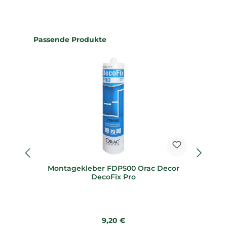
Produktgalerie überspringen
Passende Produkte
Montagekleber FDP500 Orac Decor
M
DecoFix Pro
Regulärer Preis:
9,20 €