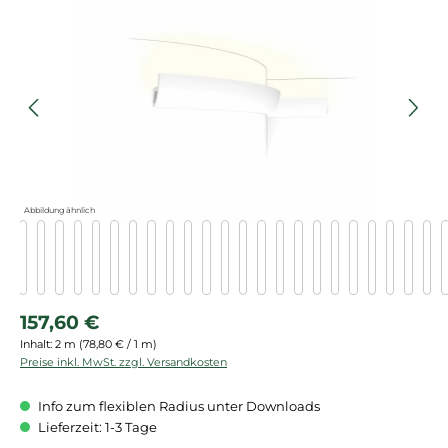
Bildergalerie überspringen
Abbildung ähnlich
Regulärer Preis:
157,60 €
Inhalt:
2 m
(78,80 € / 1 m)
Preise inkl. MwSt. zzgl. Versandkosten
Info zum flexiblen Radius unter Downloads
Lieferzeit: 1-3 Tage