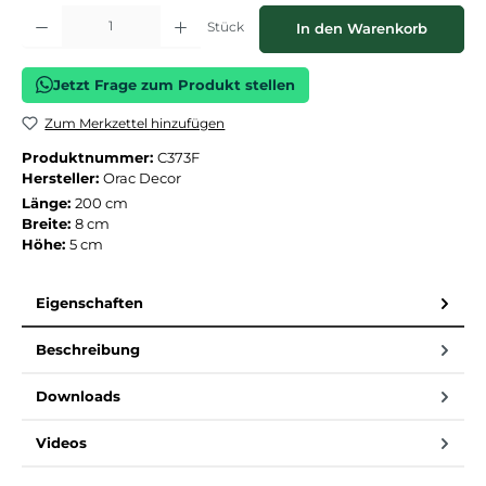
Produkt Anzahl: Gib den gewünschten Wert ein oder benutze die Schaltflächen
Stück
In den Warenkorb
Jetzt Frage zum Produkt stellen
Zum Merkzettel hinzufügen
Produktnummer:
C373F
Hersteller:
Orac Decor
Länge:
200 cm
Breite:
8 cm
Höhe:
5 cm
Eigenschaften
Beschreibung
Downloads
Videos