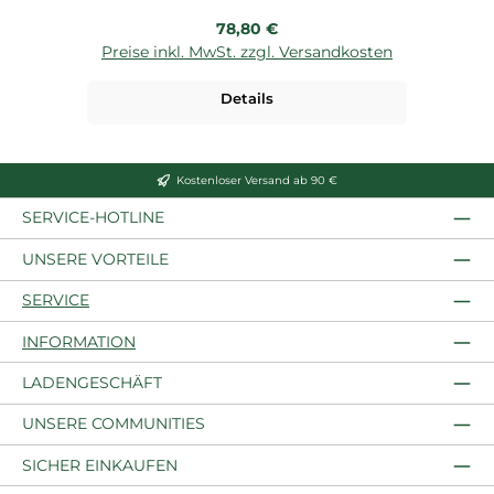
Regulärer Preis:
78,80 €
Preise inkl. MwSt. zzgl. Versandkosten
P
Details
Kostenloser Versand ab 90 €
SERVICE-HOTLINE
UNSERE VORTEILE
SERVICE
INFORMATION
LADENGESCHÄFT
UNSERE COMMUNITIES
SICHER EINKAUFEN