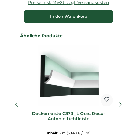
Preise inkl. MwSt. zzgl. Versandkosten
P
In den Warenkorb
Produktgalerie überspringen
Ähnliche Produkte
%
Deckenleiste C373 _L Orac Decor
9er
Antonio Lichtleiste
Inhalt:
2 m
(39,40 € / 1 m)