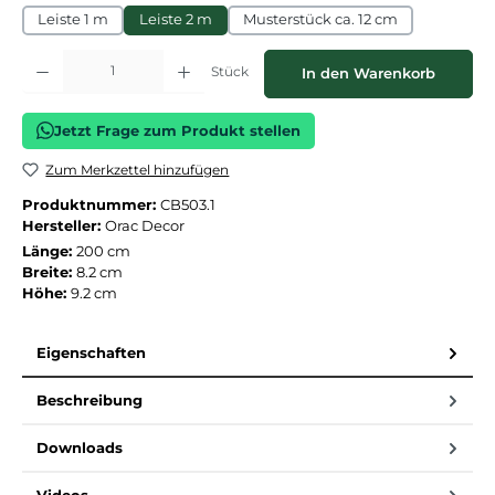
Leiste 1 m
Leiste 2 m
Musterstück ca. 12 cm
Produkt Anzahl: Gib den gewünschten Wert ein oder benutze die Schaltflächen
Stück
In den Warenkorb
Jetzt Frage zum Produkt stellen
Zum Merkzettel hinzufügen
Produktnummer:
CB503.1
Hersteller:
Orac Decor
Länge:
200 cm
Breite:
8.2 cm
Höhe:
9.2 cm
Eigenschaften
Beschreibung
Downloads