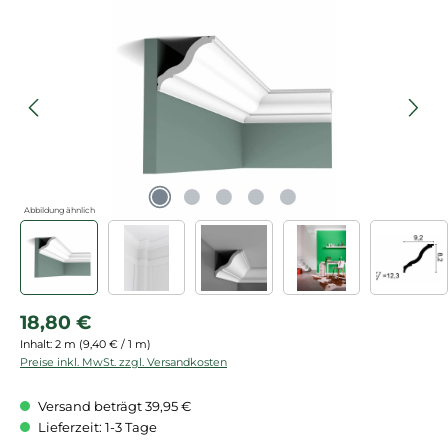
Bildergalerie überspringen
Abbildung ähnlich
Regulärer Preis:
18,80 €
Inhalt:
2 m
(9,40 € / 1 m)
Preise inkl. MwSt. zzgl. Versandkosten
Versand beträgt 39,95 €
Lieferzeit: 1-3 Tage