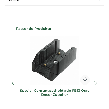
Videos
Produktgalerie überspringen
Passende Produkte
Spezial-Gehrungsscheidlade FB13 Orac
Sp
Decor Zubehör