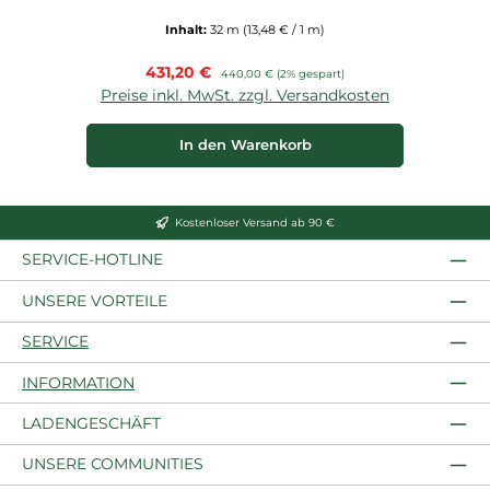
Inhalt:
32 m
(13,48 € / 1 m)
Verkaufspreis:
431,20 €
Regulärer Preis:
440,00 €
(2% gespart)
Preise inkl. MwSt. zzgl. Versandkosten
P
In den Warenkorb
Kostenloser Versand ab 90 €
SERVICE-HOTLINE
UNSERE VORTEILE
SERVICE
INFORMATION
LADENGESCHÄFT
UNSERE COMMUNITIES