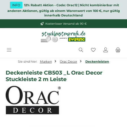
Zum Hauptinhalt springen
INFO
12% Rabatt Aktion - Code: Orac12 | Nicht kombinierbar mit
anderen Aktionen, gültig ab einem Warenwert von 100 €, nur gültig
innerhalb Deutschland
Kostenloser Versand ab 90 €
Du hast 0 Produ
Sie sind hier:
Marken
Orac Decor
Deckenleisten
Deckenleiste CB503 _L Orac Decor
Stuckleiste 2 m Leiste