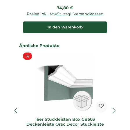
Regulärer Preis:
74,80 €
Preise inkl. MwSt. zzgl. Versandkosten
P
In den Warenkorb
Produktgalerie überspringen
Ähnliche Produkte
Rabatt
%
16er Stuckleisten Box CB503
Deckenleiste Orac Decor Stuckleiste