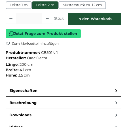
Leiste 1 m
Leiste 2 m
Musterstück ca. 12 cm
Produkt Anzahl: Gib den gewünschten Wert ein oder benutze die Schaltflächen
Stück
In den Warenkorb
Jetzt Frage zum Produkt stellen
Zum Merkzettel hinzufügen
Produktnummer:
CB501N.1
Hersteller:
Orac Decor
Länge:
200 cm
Breite:
4.1 cm
Höhe:
3.5 cm
Eigenschaften
Beschreibung
Downloads