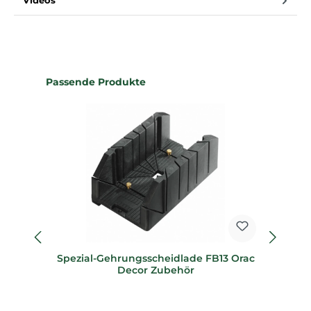
Videos
Produktgalerie überspringen
Passende Produkte
Spezial-Gehrungsscheidlade FB13 Orac
Sp
Decor Zubehör