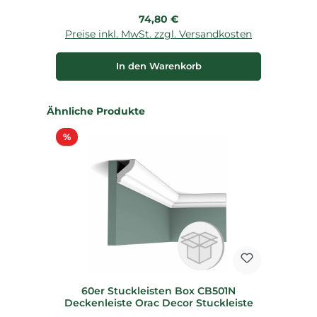
Regulärer Preis:
74,80 €
Preise inkl. MwSt. zzgl. Versandkosten
P
In den Warenkorb
Produktgalerie überspringen
Ähnliche Produkte
Rabatt
%
60er Stuckleisten Box CB501N
Deckenleiste Orac Decor Stuckleiste