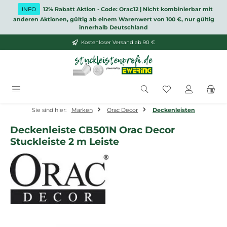
Zum Hauptinhalt springen
INFO
12% Rabatt Aktion - Code: Orac12 | Nicht kombinierbar mit
anderen Aktionen, gültig ab einem Warenwert von 100 €, nur gültig
innerhalb Deutschland
Kostenloser Versand ab 90 €
Du hast 0 Produ
Sie sind hier:
Marken
Orac Decor
Deckenleisten
Deckenleiste CB501N Orac Decor
Stuckleiste 2 m Leiste