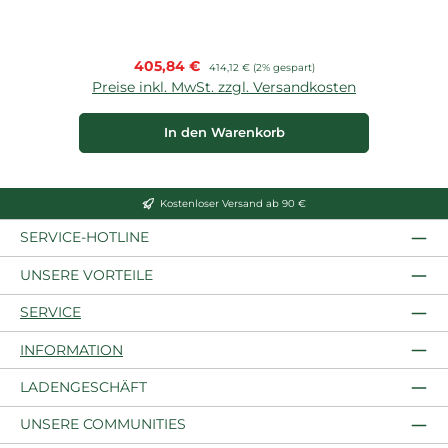
Verkaufspreis:
405,84 €
Regulärer Preis:
414,12 €
(2% gespart)
Preise inkl. MwSt. zzgl. Versandkosten
In den Warenkorb
Kostenloser Versand ab 90 €
SERVICE-HOTLINE
UNSERE VORTEILE
SERVICE
INFORMATION
LADENGESCHÄFT
UNSERE COMMUNITIES