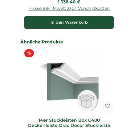
Regulärer Preis:
1.338,40 €
Preise inkl. MwSt. zzgl. Versandkosten
P
In den Warenkorb
Produktgalerie überspringen
Ähnliche Produkte
Rabatt
%
14er Stuckleisten Box C400
Deckenleiste Orac Decor Stuckleiste