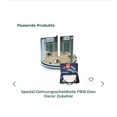
Produktgalerie überspringen
Passende Produkte
Spezial-Gehrungsscheidlade FB10 Orac
Sp
Decor Zubehör