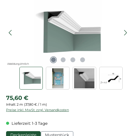
Bildergalerie überspringen
Abbildung ähnlich
Regulärer Preis:
75,60 €
Inhalt:
2 m
(37,80 € / 1 m)
Preise inkl. MwSt. zzgl. Versandkosten
Lieferzeit: 1-3 Tage
Deckenleiste
Musterstück