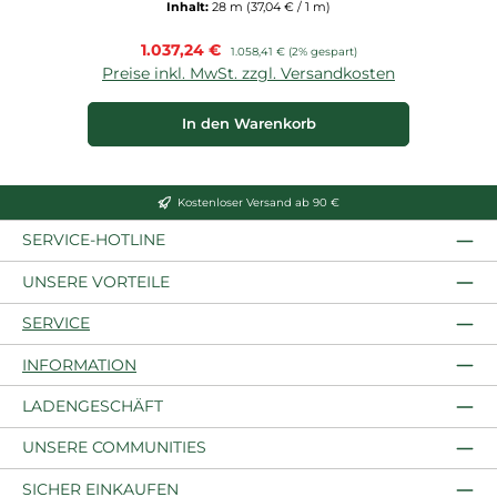
Inhalt:
28 m
(37,04 € / 1 m)
Verkaufspreis:
1.037,24 €
Regulärer Preis:
1.058,41 €
(2% gespart)
Preise inkl. MwSt. zzgl. Versandkosten
In den Warenkorb
Kostenloser Versand ab 90 €
SERVICE-HOTLINE
UNSERE VORTEILE
SERVICE
INFORMATION
LADENGESCHÄFT
UNSERE COMMUNITIES
SICHER EINKAUFEN