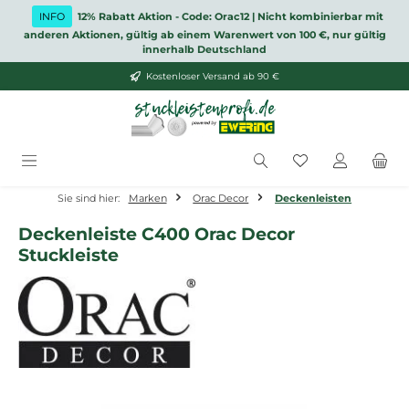
Zum Hauptinhalt springen
INFO
12% Rabatt Aktion - Code: Orac12 | Nicht kombinierbar mit
anderen Aktionen, gültig ab einem Warenwert von 100 €, nur gültig
innerhalb Deutschland
Kostenloser Versand ab 90 €
Du hast 0 Produ
Sie sind hier:
Marken
Orac Decor
Deckenleisten
Deckenleiste C400 Orac Decor
Stuckleiste