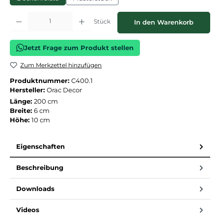
Produkt Anzahl: Gib den gewünschten Wert ein oder benutze die Schaltflächen
Stück
In den Warenkorb
Jetzt Frage zum Produkt stellen
Zum Merkzettel hinzufügen
Produktnummer:
C400.1
Hersteller:
Orac Decor
Länge:
200 cm
Breite:
6 cm
Höhe:
10 cm
Eigenschaften
Beschreibung
Downloads
Videos