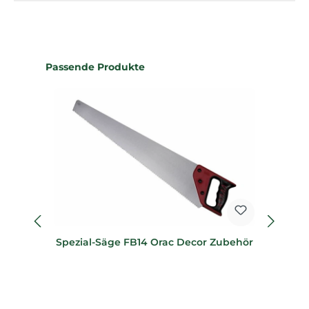
Produktgalerie überspringen
Passende Produkte
Spezial-Säge FB14 Orac Decor Zubehör