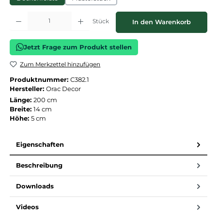
Produkt Anzahl: Gib den gewünschten Wert ein oder benutze die Schaltflächen
Stück
In den Warenkorb
Jetzt Frage zum Produkt stellen
Zum Merkzettel hinzufügen
Produktnummer:
C382.1
Hersteller:
Orac Decor
Länge:
200 cm
Breite:
14 cm
Höhe:
5 cm
Eigenschaften
Beschreibung
Downloads
Videos