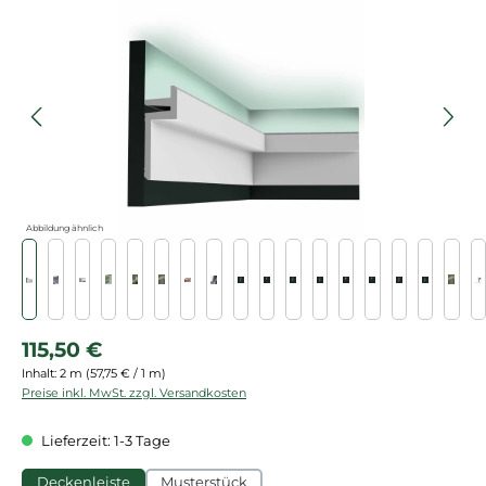
Bildergalerie überspringen
Abbildung ähnlich
Regulärer Preis:
115,50 €
Inhalt:
2 m
(57,75 € / 1 m)
Preise inkl. MwSt. zzgl. Versandkosten
Lieferzeit: 1-3 Tage
Deckenleiste
Musterstück