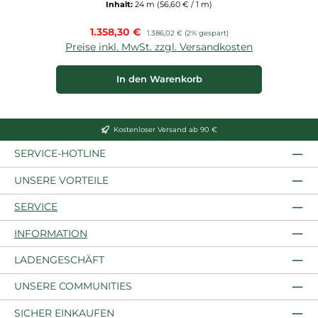
Inhalt:
24 m
(56,60 € / 1 m)
Verkaufspreis:
1.358,30 €
Regulärer Preis:
1.386,02 €
(2% gespart)
Preise inkl. MwSt. zzgl. Versandkosten
In den Warenkorb
Kostenloser Versand ab 90 €
SERVICE-HOTLINE
UNSERE VORTEILE
SERVICE
INFORMATION
LADENGESCHÄFT
UNSERE COMMUNITIES
SICHER EINKAUFEN