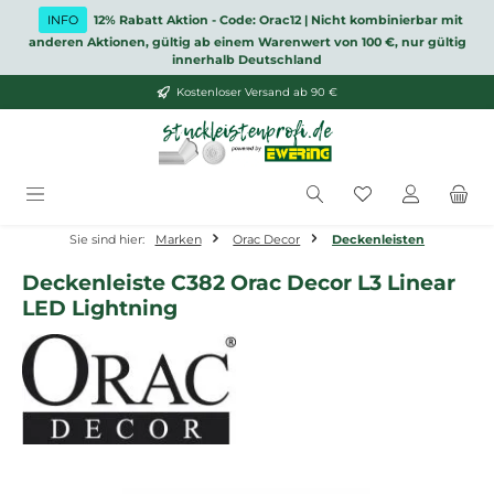
Zum Hauptinhalt springen
INFO
12% Rabatt Aktion - Code: Orac12 | Nicht kombinierbar mit
anderen Aktionen, gültig ab einem Warenwert von 100 €, nur gültig
innerhalb Deutschland
Kostenloser Versand ab 90 €
Du hast 0 Produ
Sie sind hier:
Marken
Orac Decor
Deckenleisten
Deckenleiste C382 Orac Decor L3 Linear
LED Lightning