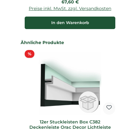
Regulärer Preis:
67,60 €
Preise inkl. MwSt. zzgl. Versandkosten
P
In den Warenkorb
Produktgalerie überspringen
Ähnliche Produkte
Rabatt
%
12er Stuckleisten Box C382
Deckenleiste Orac Decor Lichtleiste