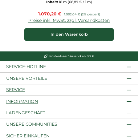
Inhalt:
16 m
(66,89 € / 1 m)
Verkaufspreis:
1.070,20 €
Regulärer Preis:
1.092,04 €
(2% gespart)
Preise inkl. MwSt. zzgl. Versandkosten
In den Warenkorb
Kostenloser Versand ab 90 €
SERVICE-HOTLINE
UNSERE VORTEILE
SERVICE
INFORMATION
LADENGESCHÄFT
UNSERE COMMUNITIES
SICHER EINKAUFEN