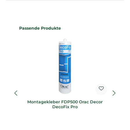
Produktgalerie überspringen
Passende Produkte
Montagekleber FDP500 Orac Decor
M
DecoFix Pro