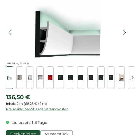
Bildergalerie überspringen
Abbildung ähnlich
Regulärer Preis:
136,50 €
Inhalt:
2 m
(68,25 € / 1 m)
Preise inkl. MwSt. zzgl. Versandkosten
Lieferzeit: 1-3 Tage
Deckenleiste
Musterstück