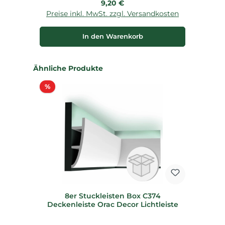
Regulärer Preis:
9,20 €
Preise inkl. MwSt. zzgl. Versandkosten
P
In den Warenkorb
Produktgalerie überspringen
Ähnliche Produkte
Rabatt
%
8er Stuckleisten Box C374
Deckenleiste Orac Decor Lichtleiste