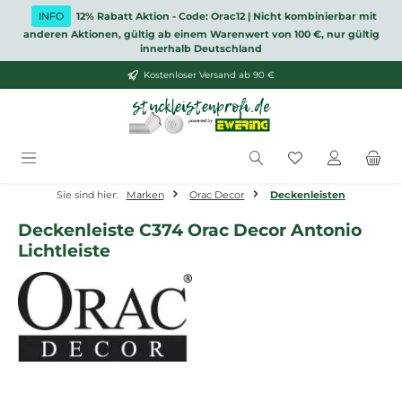
Zum Hauptinhalt springen
INFO
12% Rabatt Aktion - Code: Orac12 | Nicht kombinierbar mit
anderen Aktionen, gültig ab einem Warenwert von 100 €, nur gültig
innerhalb Deutschland
Kostenloser Versand ab 90 €
Du hast 0 Produ
Sie sind hier:
Marken
Orac Decor
Deckenleisten
Deckenleiste C374 Orac Decor Antonio
Lichtleiste