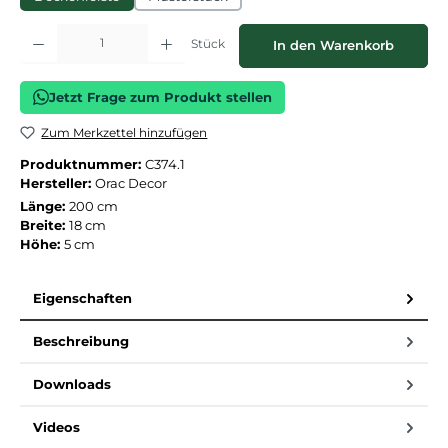
Produkt Anzahl: Gib den gewünschten Wert ein oder benutze die Schaltflächen
Stück
In den Warenkorb
Jetzt Frage zum Produkt stellen
Zum Merkzettel hinzufügen
Produktnummer:
C374.1
Hersteller:
Orac Decor
Länge:
200 cm
Breite:
18 cm
Höhe:
5 cm
Eigenschaften
Beschreibung
Downloads
Videos